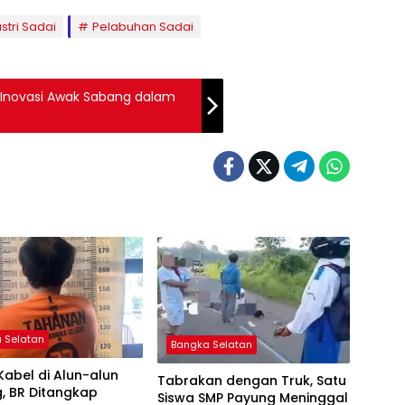
tri Sadai
Pelabuhan Sadai
n Inovasi Awak Sabang dalam
 Selatan
Bangka Selatan
Kabel di Alun-alun
Tabrakan dengan Truk, Satu
, BR Ditangkap
Siswa SMP Payung Meninggal