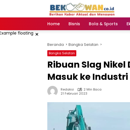
Langsung
ke
konten
Home
Bisnis
Bola & Sports
E
×
Beranda
Bangka Selatan
Bangka Selatan
Ribuan Slag Nike
Masuk ke Industri
Redaksi
2 Min Baca
21 Februari 2023