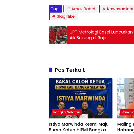
Tag:
Amak Babel
Kawasan Indus
Slag Nikel
UPT Metrologi Basel Luncurka
Aik Bakung di Rajik
Pos Terkait
Bangka Selatan
Bangka
Istiya Marwinda Resmi Maju
Maling 
Bursa Ketua HIPMI Bangka
Habang