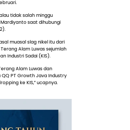
bruari.
alau tidak salah minggu
t Mardiyanto saat dihubungi
2).
sal muasal slag nikel itu dari
T Terang Alam Luwas sejumlah
 Industri Sadai (KIS).
T Terang Alam Luwas dan
 QQ PT Growth Java Industry
dropping ke KIS,” ucapnya.