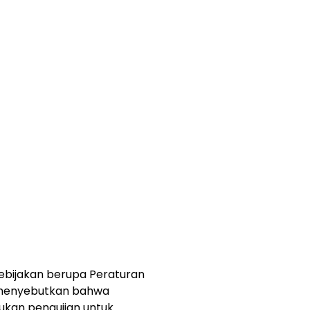
ebijakan berupa Peraturan
 menyebutkan bahwa
ukan pengujian untuk