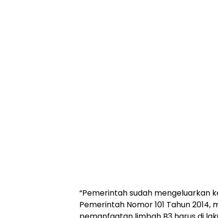
“Pemerintah sudah mengeluarkan k
Pemerintah Nomor 101 Tahun 2014,
pemanfaatan limbah B3 harus di lak