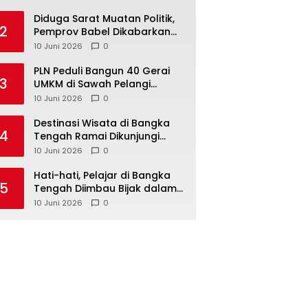
Babel
‎Diduga Sarat Muatan Politik,
2
Pemprov Babel Dikabarkan
Lakukan Rotasi Besar-
10 Juni 2026
0
besaran ASN hingga PPPK
‎PLN Peduli Bangun 40 Gerai
3
UMKM di Sawah Pelangi
Namang, Dorong
10 Juni 2026
0
‎Destinasi Wisata di Bangka
4
Tengah Ramai Dikunjungi
Masyarakat Saat Libur dan
10 Juni 2026
0
Akhir Pekan
‎Hati-hati, Pelajar di Bangka
5
Tengah Diimbau Bijak dalam
Bermedia Sosial
10 Juni 2026
0