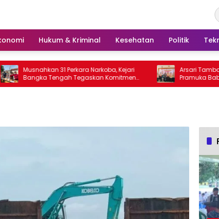
konomi
Hukum & Kriminal
Kesehatan
Politik
Tek
Musnahkan 31 Perkara Narkoba, Kejari
Arsari Tambang Du
Bangka Tengah Tegaskan Komitmen
Pramuka Babel ke J
Berantas Kejahatan Hingga Tuntas
Sinergi Cetak Gener