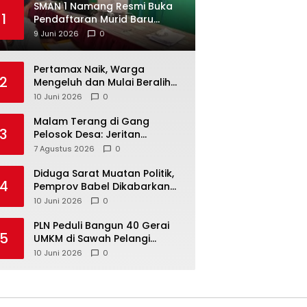
SMAN 1 Namang Resmi Buka
1
Pendaftaran Murid Baru
2026/2027
9 Juni 2026
0
‎Pertamax Naik, Warga
2
Mengeluh dan Mulai Beralih
ke Pertalite Meski Harus Antre
10 Juni 2026
0
Malam Terang di Gang
3
Pelosok Desa: Jeritan
Harapan Ketua APDESI
7 Agustus 2026
0
Bangka Tengah untuk PLN
Babel
‎Diduga Sarat Muatan Politik,
4
Pemprov Babel Dikabarkan
Lakukan Rotasi Besar-
10 Juni 2026
0
besaran ASN hingga PPPK
‎PLN Peduli Bangun 40 Gerai
5
UMKM di Sawah Pelangi
Namang, Dorong
10 Juni 2026
0