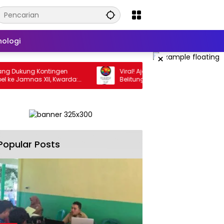
nologi
×
kung Kontingen
Viral! Ajakan Tolak LGBT di Bangka
amnas XII, Kwarda:
Belitung Menggema di Media Sosial
asi Berkarakter
Popular Posts