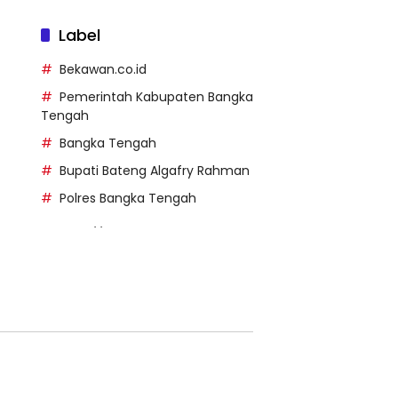
Label
Bekawan.co.id
Pemerintah Kabupaten Bangka
Tengah
Bangka Tengah
Bupati Bateng Algafry Rahman
Polres Bangka Tengah
https://perpusip.pamekasank
ab.go.id/
https://pelra.maritim.go.id/
https://kecsitim.sitarokab.go.i
d/
https://destinasi.sitarokab.go.
id/