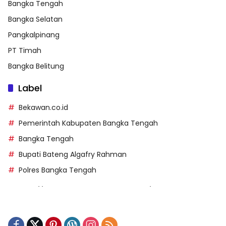
Bangka Tengah
Bangka Selatan
Pangkalpinang
PT Timah
Bangka Belitung
Label
Bekawan.co.id
Pemerintah Kabupaten Bangka Tengah
Bangka Tengah
Bupati Bateng Algafry Rahman
Polres Bangka Tengah
https://perpusip.pamekasankab.go.id/
https://pelra.maritim.go.id/
https://kecsitim.sitarokab.go.id/