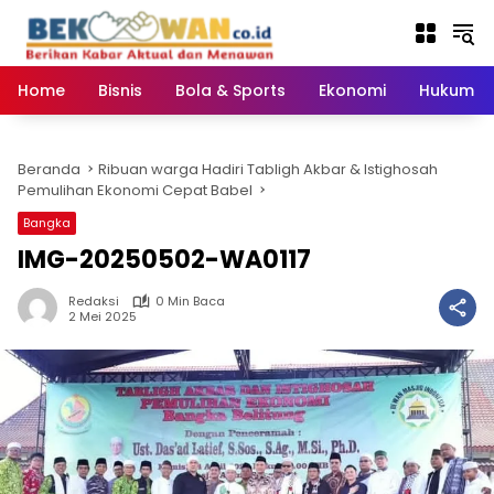
Langsung
ke
konten
Home
Bisnis
Bola & Sports
Ekonomi
Hukum & 
Beranda
Ribuan warga Hadiri Tabligh Akbar & Istighosah
Pemulihan Ekonomi Cepat Babel
Bangka
IMG-20250502-WA0117
Redaksi
0 Min Baca
2 Mei 2025