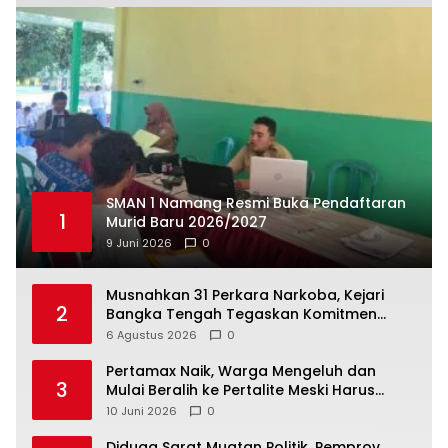
SMAN 1 Namang Resmi Buka Pendaftaran
1
Murid Baru 2026/2027
9 Juni 2026
0
Musnahkan 31 Perkara Narkoba, Kejari
2
Bangka Tengah Tegaskan Komitmen
Berantas Kejahatan Hingga Tuntas
6 Agustus 2026
0
‎Pertamax Naik, Warga Mengeluh dan
3
Mulai Beralih ke Pertalite Meski Harus
10 Juni 2026
0
‎Diduga Sarat Muatan Politik, Pemprov