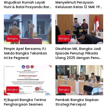
Wujudkan Rumah Layak
Menyelimuti Perayaan
Huni & Balai Posyandu Baru
Kelulusan Kelas 12 SMK YPN
untuk Warga Jelitik
Belinyu
Sungailiat
Bangka
Bangka
Pimpin Apel Bersama, PJ
Disahkan MK, Bangka Jadi
Sekda Bangka Tekankan
Episode Penutup Pilkada
Ini ke Pegawai
Ulang 2025 dengan Penuh
Apresiasi
Bangka
Bangka
Pj Bupati Bangka Terima
Pemkab Bangka Siapkan
Penghargaan Seameo
Strategi Percepat