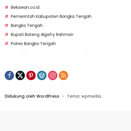
Bekawan.co.id
Pemerintah Kabupaten Bangka Tengah
Bangka Tengah
Bupati Bateng Algafry Rahman
Polres Bangka Tengah
https://perpusip.pamekasankab.go.id/
https://pelra.maritim.go.id/
https://kecsitim.sitarokab.go.id/
https://destinasi.sitarokab.go.id/
https://www.bdslot88vpn.com/
Didukung oleh WordPress
-
Tema: wpmedia.
https://ukpbj.natunakab.go.id/
https://penangbar.org/
panengg
https://panengg.me/
https://beras11.club/
https://panengg.pro/