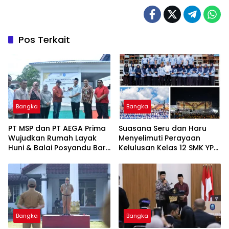
Pos Terkait
Bangka
Bangka
‎PT MSP dan PT AEGA Prima
Suasana Seru dan Haru
Wujudkan Rumah Layak
Menyelimuti Perayaan
Huni & Balai Posyandu Baru
Kelulusan Kelas 12 SMK YPN
untuk Warga Jelitik
Belinyu
Sungailiat
Bangka
Bangka