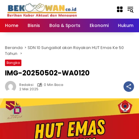
Langsung
ke
konten
Home
Bisnis
Bola & Sports
Ekonomi
Hukum & 
Beranda
SDN 10 Sungailiat akan Rayakan HUT Emas Ke 50
Tahun
Bangka
IMG-20250502-WA0120
Redaksi
0 Min Baca
2 Mei 2025