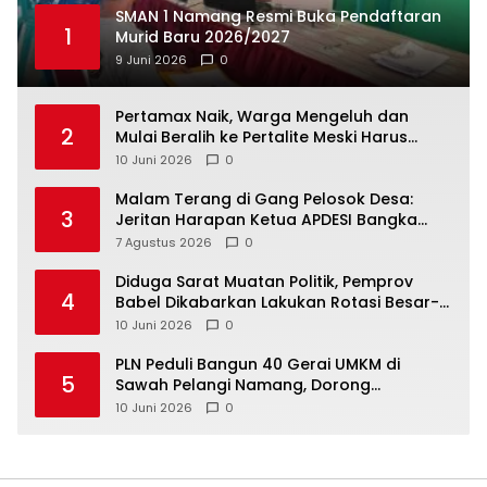
SMAN 1 Namang Resmi Buka Pendaftaran
1
Murid Baru 2026/2027
9 Juni 2026
0
‎Pertamax Naik, Warga Mengeluh dan
2
Mulai Beralih ke Pertalite Meski Harus
10 Juni 2026
0
Malam Terang di Gang Pelosok Desa:
3
Jeritan Harapan Ketua APDESI Bangka
Tengah untuk PLN Babel
7 Agustus 2026
0
‎Diduga Sarat Muatan Politik, Pemprov
4
Babel Dikabarkan Lakukan Rotasi Besar-
10 Juni 2026
0
‎PLN Peduli Bangun 40 Gerai UMKM di
5
Sawah Pelangi Namang, Dorong
10 Juni 2026
0