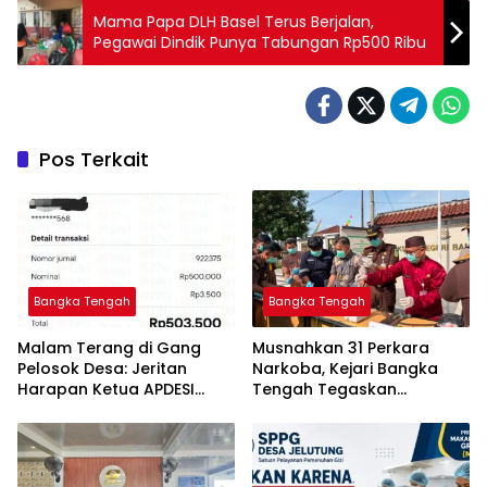
Mama Papa DLH Basel Terus Berjalan,
Pegawai Dindik Punya Tabungan Rp500 Ribu
Pos Terkait
Bangka Tengah
Bangka Tengah
Malam Terang di Gang
Musnahkan 31 Perkara
Pelosok Desa: Jeritan
Narkoba, Kejari Bangka
Harapan Ketua APDESI
Tengah Tegaskan
Bangka Tengah untuk PLN
Komitmen Berantas
Babel
Kejahatan Hingga Tuntas