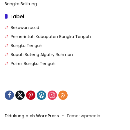
Bangka Belitung
Label
Bekawan.co.id
Pemerintah Kabupaten Bangka Tengah
Bangka Tengah
Bupati Bateng Algafry Rahman
Polres Bangka Tengah
https://perpusip.pamekasankab.go.id/
https://pelra.maritim.go.id/
https://kecsitim.sitarokab.go.id/
https://destinasi.sitarokab.go.id/
https://www.bdslot88vpn.com/
Didukung oleh WordPress
-
Tema: wpmedia.
https://ukpbj.natunakab.go.id/
https://penangbar.org/