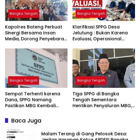
Bangka Tengah
Bangka Tengah
‎Kapolres Bateng Perkuat
‎Klarifikasi SPPG Desa
Sinergi Bersama Insan
Jelutung : Bukan Karena
Media, Dorong Penyebaran
Evaluasi, Operasional
Informasi Akurat dan
Sempat Terhenti Akibat
Layanan Polri 110
Dana Banper Belum Cair
Bangka Tengah
Bangka Tengah
‎Sempat Terhenti karena
‎Tiga SPPG di Bangka
Dana, SPPG Namang
Tengah Sementara
Pastikan MBG Kembali
Hentikan Penyaluran MBG,
Disalurkan Mulai Senin
Baca Juga
Malam Terang di Gang Pelosok Desa:
Jeritan Harapan Ketua APDESI Bangka