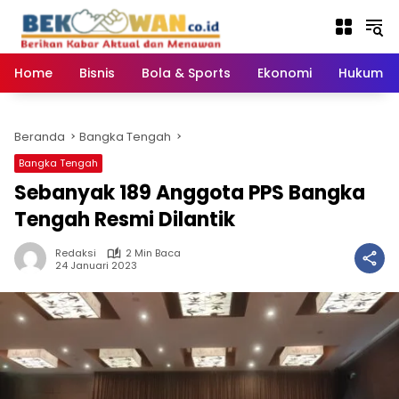
Langsung
ke
konten
Home
Bisnis
Bola & Sports
Ekonomi
Hukum & 
Beranda
Bangka Tengah
Bangka Tengah
Sebanyak 189 Anggota PPS Bangka
Tengah Resmi Dilantik
Redaksi
2 Min Baca
24 Januari 2023