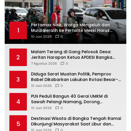
‎Pertamax Naik, Warga Mengeluh dan
1
Mulai Beralih ke Pertalite Meski Harus
10 Juni 2026
0
Malam Terang di Gang Pelosok Desa:
2
Jeritan Harapan Ketua APDESI Bangka
Tengah untuk PLN Babel
7 Agustus 2026
0
‎Diduga Sarat Muatan Politik, Pemprov
3
Babel Dikabarkan Lakukan Rotasi Besar-
10 Juni 2026
0
‎PLN Peduli Bangun 40 Gerai UMKM di
4
Sawah Pelangi Namang, Dorong
10 Juni 2026
0
‎Destinasi Wisata di Bangka Tengah Ramai
5
Dikunjungi Masyarakat Saat Libur dan
Akhir Pekan
10 Juni 2026
0