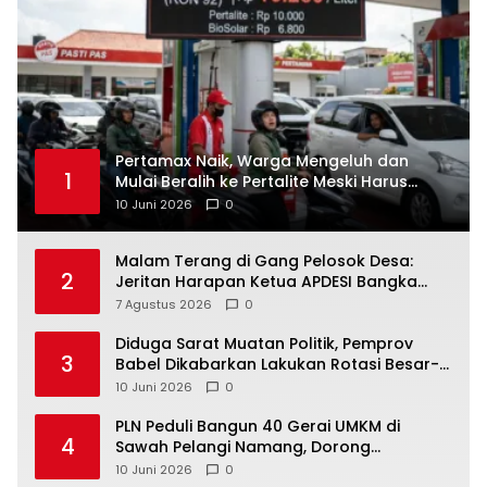
‎Pertamax Naik, Warga Mengeluh dan
1
Mulai Beralih ke Pertalite Meski Harus
10 Juni 2026
0
Malam Terang di Gang Pelosok Desa:
2
Jeritan Harapan Ketua APDESI Bangka
Tengah untuk PLN Babel
7 Agustus 2026
0
‎Diduga Sarat Muatan Politik, Pemprov
3
Babel Dikabarkan Lakukan Rotasi Besar-
10 Juni 2026
0
‎PLN Peduli Bangun 40 Gerai UMKM di
4
Sawah Pelangi Namang, Dorong
10 Juni 2026
0