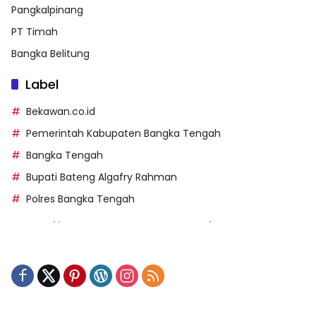
Pangkalpinang
PT Timah
Bangka Belitung
Label
Bekawan.co.id
Pemerintah Kabupaten Bangka Tengah
Bangka Tengah
Bupati Bateng Algafry Rahman
Polres Bangka Tengah
https://perpusip.pamekasankab.go.id/
https://pelra.maritim.go.id/
https://kecsitim.sitarokab.go.id/
https://destinasi.sitarokab.go.id/
https://www.bdslot88vpn.com/