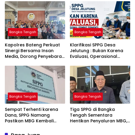
Babel
Kejahatan Hingga Tuntas
Bangka Tengah
Bangka Tengah
‎Kapolres Bateng Perkuat
‎Klarifikasi SPPG Desa
Sinergi Bersama Insan
Jelutung : Bukan Karena
Media, Dorong Penyebaran
Evaluasi, Operasional
Informasi Akurat dan
Sempat Terhenti Akibat
Layanan Polri 110
Dana Banper Belum Cair
Bangka Tengah
Bangka Tengah
‎Sempat Terhenti karena
‎Tiga SPPG di Bangka
Dana, SPPG Namang
Tengah Sementara
Pastikan MBG Kembali
Hentikan Penyaluran MBG,
Disalurkan Mulai Senin