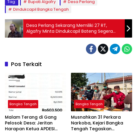
Tag:
Bupati Algafry
Desa Perlang
Dindukcapil Bangka Tengah
Desa Perlang Sekarang Memiliki 27 RT,
Algafry Minta Dindukcapil Bateng Segera
Cetak KTP dan KK Warga
Pos Terkait
Bangka Tengah
Bangka Tengah
Malam Terang di Gang
Musnahkan 31 Perkara
Pelosok Desa: Jeritan
Narkoba, Kejari Bangka
Harapan Ketua APDESI
Tengah Tegaskan
Bangka Tengah untuk PLN
Komitmen Berantas