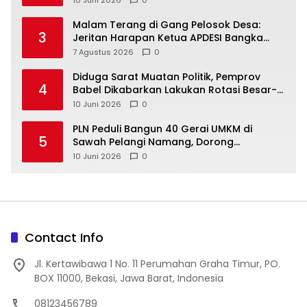
10 Juni 2026
0
Malam Terang di Gang Pelosok Desa:
3
Jeritan Harapan Ketua APDESI Bangka
Tengah untuk PLN Babel
7 Agustus 2026
0
‎Diduga Sarat Muatan Politik, Pemprov
4
Babel Dikabarkan Lakukan Rotasi Besar-
10 Juni 2026
0
‎PLN Peduli Bangun 40 Gerai UMKM di
5
Sawah Pelangi Namang, Dorong
10 Juni 2026
0
Contact Info
Jl. Kertawibawa 1 No. 11 Perumahan Graha Timur, PO.
BOX 11000, Bekasi, Jawa Barat, Indonesia
08123456789