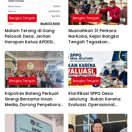
Bangka Tengah
Bangka Tengah
Malam Terang di Gang
Musnahkan 31 Perkara
Pelosok Desa: Jeritan
Narkoba, Kejari Bangka
Harapan Ketua APDESI
Tengah Tegaskan
Bangka Tengah untuk PLN
Komitmen Berantas
Babel
Kejahatan Hingga Tuntas
Bangka Tengah
Bangka Tengah
‎Kapolres Bateng Perkuat
‎Klarifikasi SPPG Desa
Sinergi Bersama Insan
Jelutung : Bukan Karena
Media, Dorong Penyebaran
Evaluasi, Operasional
Informasi Akurat dan
Sempat Terhenti Akibat
Layanan Polri 110
Dana Banper Belum Cair