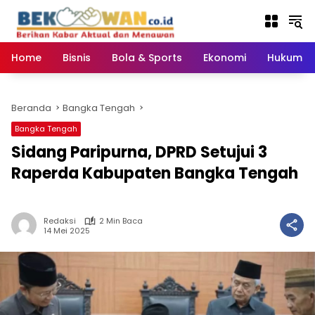
Langsung
ke
konten
Home
Bisnis
Bola & Sports
Ekonomi
Hukum & 
Beranda
Bangka Tengah
Bangka Tengah
‎Sidang Paripurna, DPRD Setujui 3
Raperda Kabupaten Bangka Tengah
Redaksi
2 Min Baca
14 Mei 2025