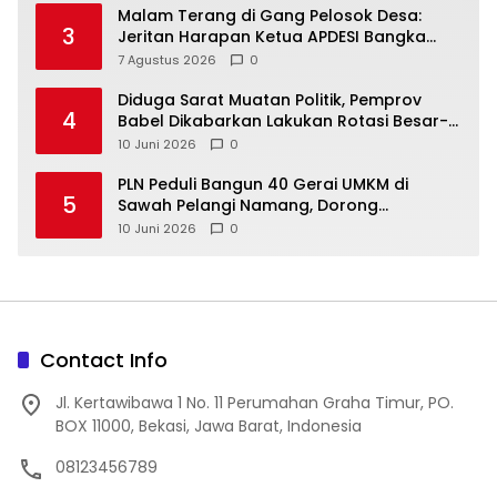
Malam Terang di Gang Pelosok Desa:
3
Jeritan Harapan Ketua APDESI Bangka
Tengah untuk PLN Babel
7 Agustus 2026
0
‎Diduga Sarat Muatan Politik, Pemprov
4
Babel Dikabarkan Lakukan Rotasi Besar-
10 Juni 2026
0
‎PLN Peduli Bangun 40 Gerai UMKM di
5
Sawah Pelangi Namang, Dorong
10 Juni 2026
0
Contact Info
Jl. Kertawibawa 1 No. 11 Perumahan Graha Timur, PO.
BOX 11000, Bekasi, Jawa Barat, Indonesia
08123456789