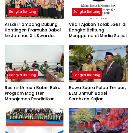
Bangka Belitung
Bangka Belitung
Arsari Tambang Dukung
Viral! Ajakan Tolak LGBT di
Kontingen Pramuka Babel
Bangka Belitung
ke Jamnas XII, Kwarda:
Menggema di Media Sosial
Sinergi Cetak Generasi
Berkarakter
Bangka Belitung
Bangka Belitung
Resmi! Unmuh Babel Buka
‎Bawa Suara Pulau Terluar,
Program Magister
BEM Unmuh Babel
Manajemen Pendidikan,
Serahkan Kajian
Jawab Kebutuhan SDM
Dikdasmen Langsung ke
Bangka Belitung
Menteri Abdul Mu’ti