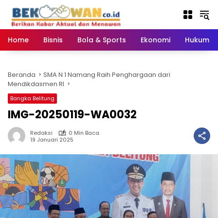
Langsung
ke
konten
Home
Bisnis
Bola & Sports
Ekonomi
Hukum & 
Beranda
SMA N 1 Namang Raih Penghargaan dari
Mendikdasmen RI
Bangka Belitung
IMG-20250119-WA0032
Redaksi
0 Min Baca
19 Januari 2025