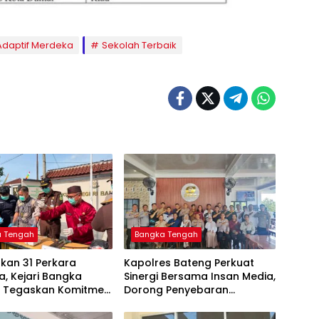
 Adaptif Merdeka
Sekolah Terbaik
a Tengah
Bangka Tengah
kan 31 Perkara
‎Kapolres Bateng Perkuat
, Kejari Bangka
Sinergi Bersama Insan Media,
 Tegaskan Komitmen
Dorong Penyebaran
as Kejahatan Hingga
Informasi Akurat dan
Layanan Polri 110