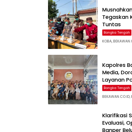
Musnahkan 
Tegaskan 
Tuntas
Bangka Tengah
KOBA, BEKAWAN.C
‎Kapolres 
Media, Dor
Layanan Pol
Bangka Tengah
BEKAWAN.CO.ID,
‎Klarifikas
Evaluasi, 
Banper Bel