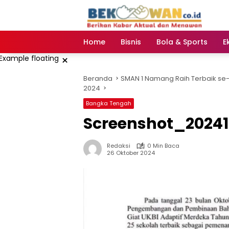
Langsung
ke
konten
Home
Bisnis
Bola & Sports
E
×
Beranda
SMAN 1 Namang Raih Terbaik se-
2024
Bangka Tengah
Screenshot_20241
Redaksi
0 Min Baca
26 Oktober 2024