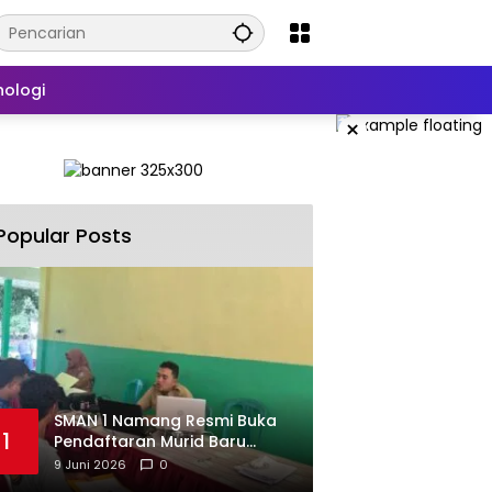
nologi
×
Popular Posts
SMAN 1 Namang Resmi Buka
1
Pendaftaran Murid Baru
2026/2027
9 Juni 2026
0