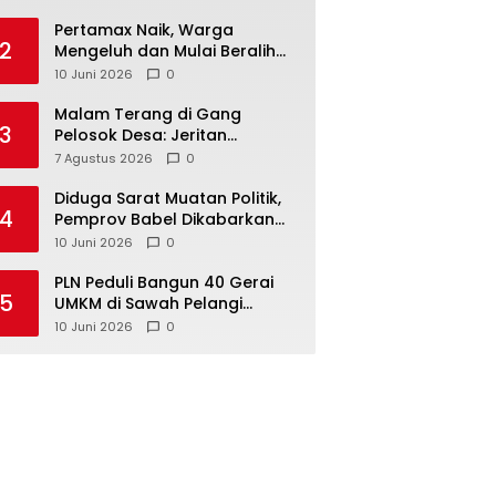
‎Pertamax Naik, Warga
2
Mengeluh dan Mulai Beralih
ke Pertalite Meski Harus Antre
10 Juni 2026
0
Malam Terang di Gang
3
Pelosok Desa: Jeritan
Harapan Ketua APDESI
7 Agustus 2026
0
Bangka Tengah untuk PLN
Babel
‎Diduga Sarat Muatan Politik,
4
Pemprov Babel Dikabarkan
Lakukan Rotasi Besar-
10 Juni 2026
0
besaran ASN hingga PPPK
‎PLN Peduli Bangun 40 Gerai
5
UMKM di Sawah Pelangi
Namang, Dorong
10 Juni 2026
0