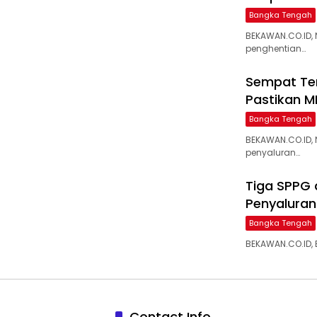
Bangka Tengah
BEKAWAN.CO.ID,
penghentian…
‎Sempat Te
Pastikan M
Bangka Tengah
BEKAWAN.CO.ID,
penyaluran…
‎Tiga SPPG
Penyaluran 
Bangka Tengah
BEKAWAN.CO.ID, 
Contact Info