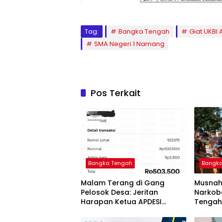
Tag:
Bangka Tengah
Giat UKBI
SMA Negeri 1 Namang
Pos Terkait
Bangka Tengah
Bangk
Malam Terang di Gang
Musnah
Pelosok Desa: Jeritan
Narkoba
Harapan Ketua APDESI
Tengah
Bangka Tengah untuk PLN
Berant
Babel
Tuntas