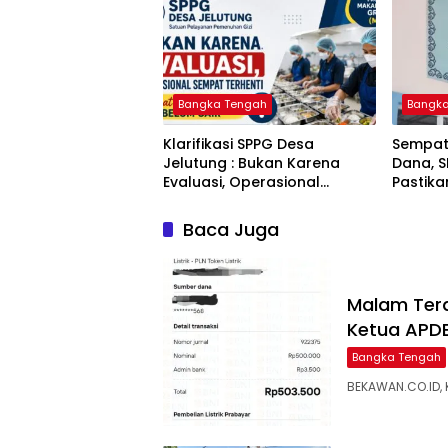
Bangka Tengah
Bangk
‎Klarifikasi SPPG Desa
‎Sempat
Jelutung : Bukan Karena
Dana, 
Evaluasi, Operasional
Pastik
Sempat Terhenti Akibat
Disalur
Dana Banper Belum Cair
Baca Juga
Malam Tera
Ketua APDE
Bangka Tengah
BEKAWAN.CO.ID, 