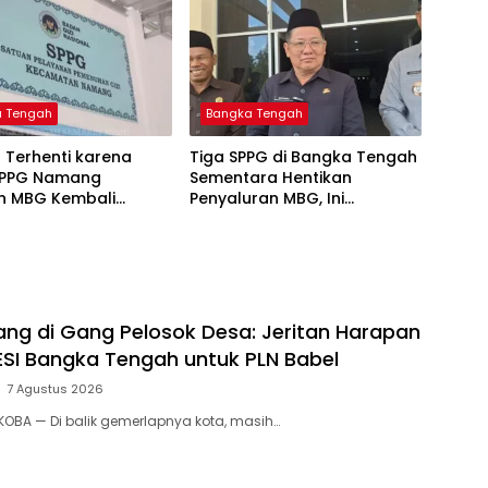
a Tengah
Bangka Tengah
 Terhenti karena
‎Tiga SPPG di Bangka Tengah
SPPG Namang
Sementara Hentikan
an MBG Kembali
Penyaluran MBG, Ini
kan Mulai Senin
ng di Gang Pelosok Desa: Jeritan Harapan
SI Bangka Tengah untuk PLN Babel
7 Agustus 2026
KOBA — Di balik gemerlapnya kota, masih…