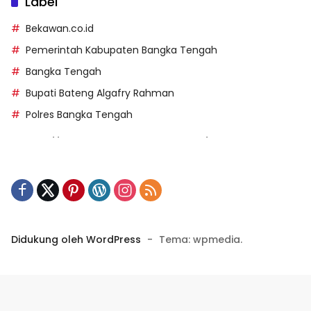
Label
Bekawan.co.id
Pemerintah Kabupaten Bangka Tengah
Bangka Tengah
Bupati Bateng Algafry Rahman
Polres Bangka Tengah
https://perpusip.pamekasankab.go.id/
https://pelra.maritim.go.id/
https://kecsitim.sitarokab.go.id/
https://destinasi.sitarokab.go.id/
https://www.bdslot88vpn.com/
Didukung oleh WordPress
-
Tema: wpmedia.
https://ukpbj.natunakab.go.id/
https://penangbar.org/
panengg
https://panengg.me/
https://beras11.club/