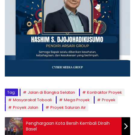
Tag:
Jalan di Bangka Selatan
Kontraktor Proyek
Masyarakat Toboali
Mega Proyek
Proyek
Proyek Jalan
Proyek Saluran Air
Penghargaan Kota Bersih Kembali Diraih
Basel