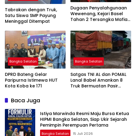
Dugaan Penyalahgunaan
Tabrakan dengan Truk,
Wewenang, Kejari Basel
Satu Siswa SMP Payung
Tahan 2 Tersangka Mafia
Meninggal Ditempat
Tanah di Pulau Lepar
Bangka Selatan
Bangka Selatan
DPRD Bateng Gelar
Satgas TNI AL dan POMAL
Paripurna Istimewa HUT
Lanal Babel Amankan 8
Kota Koba ke 171
Truk Bermuatan Pasir
Timah
Baca Juga
Istiya Marwinda Resmi Maju Bursa Ketua
HIPMI Bangka Selatan, Siap Ukir Sejarah
Pemimpin Perempuan Pertama
Bangka Selatan
15 Juli 2026