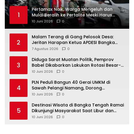
‎Pertamax Naik, Warga Mengeluh dan
1
Mulai Beralih ke Pertalite Meski Harus
10 Juni 2026
0
Malam Terang di Gang Pelosok Desa:
2
Jeritan Harapan Ketua APDESI Bangka
Tengah untuk PLN Babel
7 Agustus 2026
0
‎Diduga Sarat Muatan Politik, Pemprov
3
Babel Dikabarkan Lakukan Rotasi Besar-
10 Juni 2026
0
‎PLN Peduli Bangun 40 Gerai UMKM di
4
Sawah Pelangi Namang, Dorong
10 Juni 2026
0
‎Destinasi Wisata di Bangka Tengah Ramai
5
Dikunjungi Masyarakat Saat Libur dan
Akhir Pekan
10 Juni 2026
0