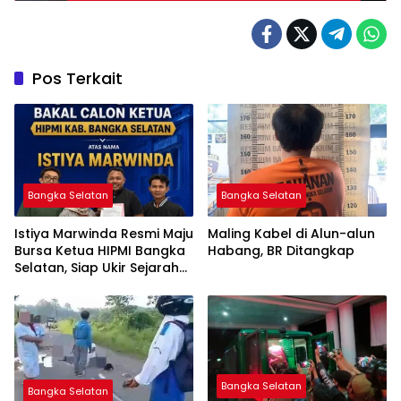
Pos Terkait
Bangka Selatan
Bangka Selatan
Istiya Marwinda Resmi Maju
Maling Kabel di Alun-alun
Bursa Ketua HIPMI Bangka
Habang, BR Ditangkap
Selatan, Siap Ukir Sejarah
Pemimpin Perempuan
Pertama
Bangka Selatan
Bangka Selatan