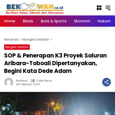
Langsung
ke
konten
Home
Bisnis
Bola & Sports
Ekonomi
Hukum & 
Beranda
Bangka Selatan
Bangka Selatan
SOP & Penerapan K3 Proyek Saluran
Aribara-Toboali Dipertanyakan,
Begini Kata Dede Adam
Redaksi
2 Min Baca
28 Februari 2023