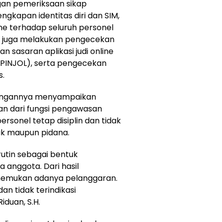
gan pemeriksaan sikap
kapan identitas diri dan SIM,
ne terhadap seluruh personel
tim juga melakukan pengecekan
sasaran aplikasi judi online
 (PINJOL), serta pengecekan
s.
erangannya menyampaikan
an dari fungsi pengawasan
rsonel tetap disiplin dan tidak
ik maupun pidana.
rutin sebagai bentuk
anggota. Dari hasil
menemukan adanya pelanggaran.
an tidak terindikasi
duan, S.H.