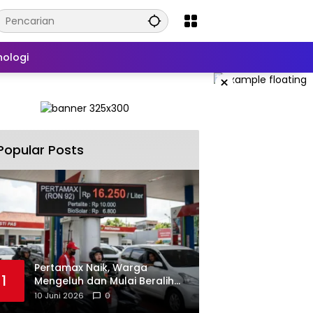
nologi
×
Popular Posts
‎Pertamax Naik, Warga
1
Mengeluh dan Mulai Beralih
ke Pertalite Meski Harus Antre
10 Juni 2026
0