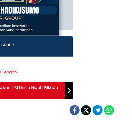
a Tengah
kan LPJ Dana Hibah Pilkada