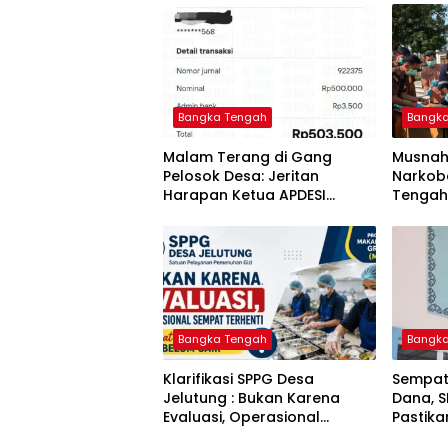
Bangka Tengah
Bangk
Malam Terang di Gang
Musnah
Pelosok Desa: Jeritan
Narkoba
Harapan Ketua APDESI
Tengah
Bangka Tengah untuk PLN
Berant
Babel
Tuntas
Bangka Tengah
Bangk
‎Klarifikasi SPPG Desa
‎Sempat
Jelutung : Bukan Karena
Dana, 
Evaluasi, Operasional
Pastik
Sempat Terhenti Akibat
Disalur