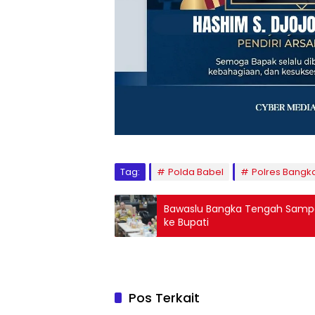
Tag:
Polda Babel
Polres Bangk
Bawaslu Bangka Tengah Sampai
ke Bupati
Pos Terkait