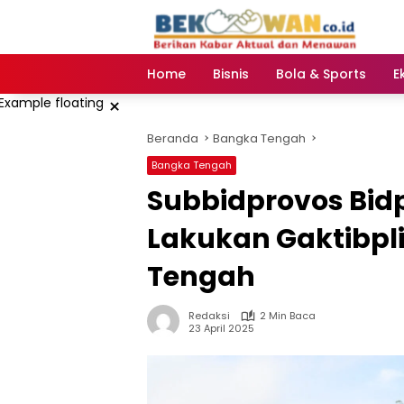
Langsung
ke
konten
Home
Bisnis
Bola & Sports
E
×
Beranda
Bangka Tengah
Bangka Tengah
Subbidprovos Bid
Lakukan Gaktibpli
Tengah
Redaksi
2 Min Baca
23 April 2025