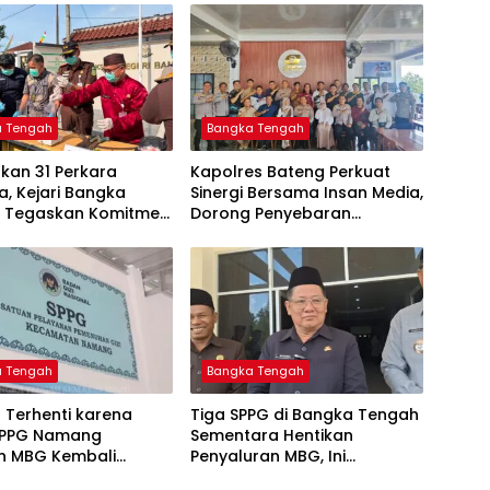
a Tengah
Bangka Tengah
kan 31 Perkara
‎Kapolres Bateng Perkuat
, Kejari Bangka
Sinergi Bersama Insan Media,
 Tegaskan Komitmen
Dorong Penyebaran
as Kejahatan Hingga
Informasi Akurat dan
Layanan Polri 110
a Tengah
Bangka Tengah
 Terhenti karena
‎Tiga SPPG di Bangka Tengah
SPPG Namang
Sementara Hentikan
an MBG Kembali
Penyaluran MBG, Ini
kan Mulai Senin