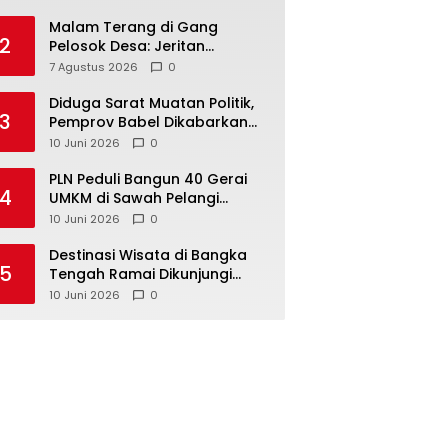
Malam Terang di Gang
2
Pelosok Desa: Jeritan
Harapan Ketua APDESI
7 Agustus 2026
0
Bangka Tengah untuk PLN
Babel
‎Diduga Sarat Muatan Politik,
3
Pemprov Babel Dikabarkan
Lakukan Rotasi Besar-
10 Juni 2026
0
besaran ASN hingga PPPK
‎PLN Peduli Bangun 40 Gerai
4
UMKM di Sawah Pelangi
Namang, Dorong
10 Juni 2026
0
‎Destinasi Wisata di Bangka
5
Tengah Ramai Dikunjungi
Masyarakat Saat Libur dan
10 Juni 2026
0
Akhir Pekan