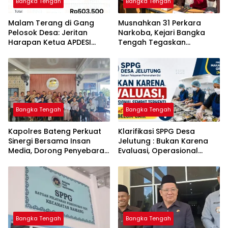
Bangka Tengah
Bangka Tengah
Malam Terang di Gang
Musnahkan 31 Perkara
Pelosok Desa: Jeritan
Narkoba, Kejari Bangka
Harapan Ketua APDESI
Tengah Tegaskan
Bangka Tengah untuk PLN
Komitmen Berantas
Babel
Kejahatan Hingga Tuntas
Bangka Tengah
Bangka Tengah
‎Kapolres Bateng Perkuat
‎Klarifikasi SPPG Desa
Sinergi Bersama Insan
Jelutung : Bukan Karena
Media, Dorong Penyebaran
Evaluasi, Operasional
Informasi Akurat dan
Sempat Terhenti Akibat
Layanan Polri 110
Dana Banper Belum Cair
Bangka Tengah
Bangka Tengah