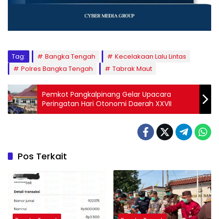
Tag:
Bangka Tengah
Kecelakaan Lalu Lintas
Polres Bangka Tengah
Tabrak Maut
Pemkot Pangkalpinang Gelar Upacara
Peringatan Hari Otonomi Daerah XXVII
Pos Terkait