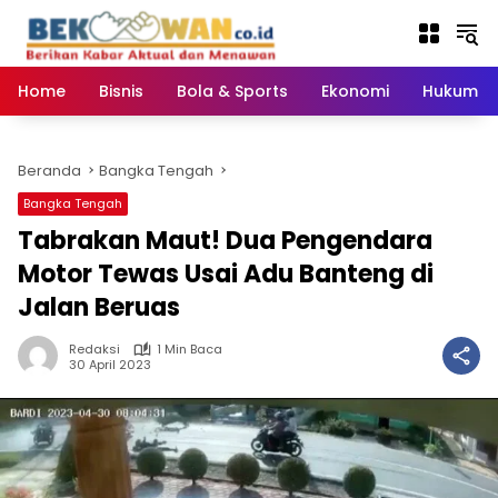
Langsung
ke
konten
Home
Bisnis
Bola & Sports
Ekonomi
Hukum & 
Beranda
Bangka Tengah
Bangka Tengah
Tabrakan Maut! Dua Pengendara
Motor Tewas Usai Adu Banteng di
Jalan Beruas
Redaksi
1 Min Baca
30 April 2023