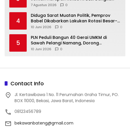
Tengah untuk PLN Babel
7 Agustus 2026
0
‎Diduga Sarat Muatan Politik, Pemprov
4
Babel Dikabarkan Lakukan Rotasi Besar-
10 Juni 2026
0
‎PLN Peduli Bangun 40 Gerai UMKM di
5
Sawah Pelangi Namang, Dorong
10 Juni 2026
0
Contact Info
Jl. Kertawibawa 1 No. 11 Perumahan Graha Timur, PO.
BOX 11000, Bekasi, Jawa Barat, Indonesia
08123456789
bekawanbateng@gmail.com