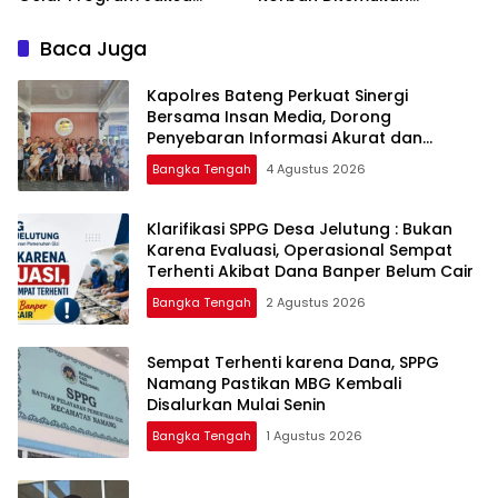
Masuk Sekolah di SMAN 1
Mengapung di Laut
Namang
Baca Juga
‎Kapolres Bateng Perkuat Sinergi
Bersama Insan Media, Dorong
Penyebaran Informasi Akurat dan
Layanan Polri 110
Bangka Tengah
4 Agustus 2026
‎Klarifikasi SPPG Desa Jelutung : Bukan
Karena Evaluasi, Operasional Sempat
Terhenti Akibat Dana Banper Belum Cair
Bangka Tengah
2 Agustus 2026
‎Sempat Terhenti karena Dana, SPPG
Namang Pastikan MBG Kembali
Disalurkan Mulai Senin
Bangka Tengah
1 Agustus 2026