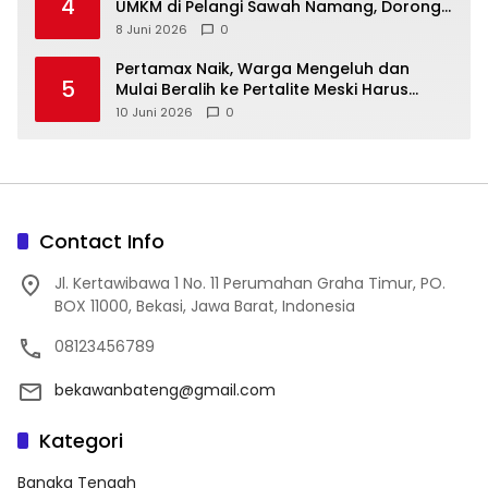
4
UMKM di Pelangi Sawah Namang, Dorong
Wisata dan Ekonomi Lokal Kian Tertata
8 Juni 2026
0
‎Pertamax Naik, Warga Mengeluh dan
5
Mulai Beralih ke Pertalite Meski Harus
10 Juni 2026
0
Contact Info
Jl. Kertawibawa 1 No. 11 Perumahan Graha Timur, PO.
BOX 11000, Bekasi, Jawa Barat, Indonesia
08123456789
bekawanbateng@gmail.com
Kategori
Bangka Tengah