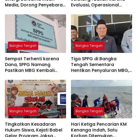
Media, Dorong Penyebaran
Evaluasi, Operasional
Informasi Akurat dan
Sempat Terhenti Akibat
Layanan Polri 110
Dana Banper Belum Cair
Bangka Tengah
Bangka Tengah
‎Sempat Terhenti karena
‎Tiga SPPG di Bangka
Dana, SPPG Namang
Tengah Sementara
Pastikan MBG Kembali
Hentikan Penyaluran MBG,
Disalurkan Mulai Senin
Bangka Tengah
Bangka Tengah
Tingkatkan Kesadaran
Hari Ketiga Pencarian KM
Hukum Siswa, Kejati Babel
Kenanga Indah, Satu
Gelar Program Jaksa
Korban Ditemukan