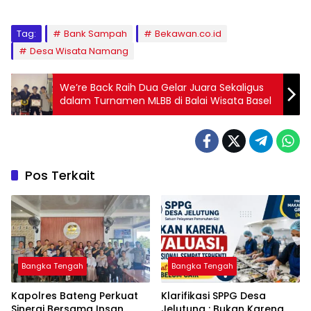
Tag:
Bank Sampah
Bekawan.co.id
Desa Wisata Namang
We’re Back Raih Dua Gelar Juara Sekaligus
dalam Turnamen MLBB di Balai Wisata Basel
Pos Terkait
Bangka Tengah
Bangka Tengah
‎Kapolres Bateng Perkuat
‎Klarifikasi SPPG Desa
Sinergi Bersama Insan
Jelutung : Bukan Karena