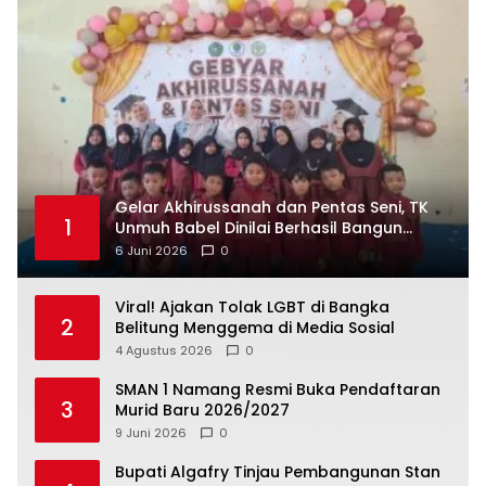
‎Gelar Akhirussanah dan Pentas Seni, TK
1
Unmuh Babel Dinilai Berhasil Bangun
6 Juni 2026
0
Viral! Ajakan Tolak LGBT di Bangka
2
Belitung Menggema di Media Sosial
4 Agustus 2026
0
SMAN 1 Namang Resmi Buka Pendaftaran
3
Murid Baru 2026/2027
9 Juni 2026
0
‎Bupati Algafry Tinjau Pembangunan Stan