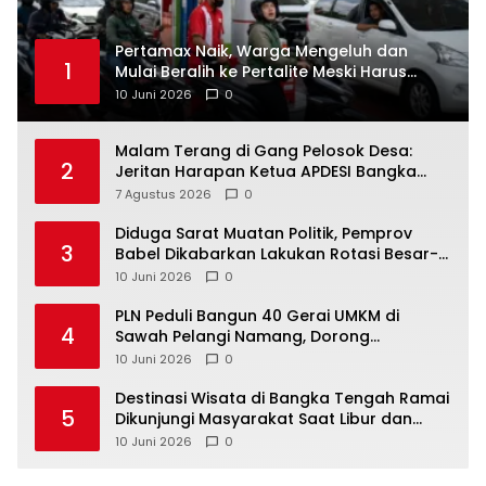
‎Pertamax Naik, Warga Mengeluh dan
1
Mulai Beralih ke Pertalite Meski Harus
10 Juni 2026
0
Malam Terang di Gang Pelosok Desa:
2
Jeritan Harapan Ketua APDESI Bangka
Tengah untuk PLN Babel
7 Agustus 2026
0
‎Diduga Sarat Muatan Politik, Pemprov
3
Babel Dikabarkan Lakukan Rotasi Besar-
10 Juni 2026
0
‎PLN Peduli Bangun 40 Gerai UMKM di
4
Sawah Pelangi Namang, Dorong
10 Juni 2026
0
‎Destinasi Wisata di Bangka Tengah Ramai
5
Dikunjungi Masyarakat Saat Libur dan
Akhir Pekan
10 Juni 2026
0