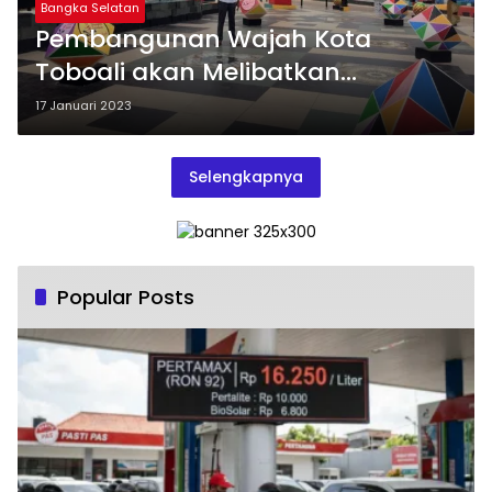
Bangka Selatan
Pembangunan Wajah Kota
Toboali akan Melibatkan
Masyarakat
17 Januari 2023
Selengkapnya
Popular Posts