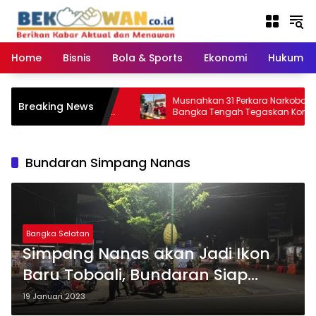
Langsung
ke
konten
Home
Bisnis
Bola & Sports
Ekonomi
Hukum & 
 Gang Pelosok Desa:
Musnahkan 31 Perkara Narkoba, Kejari
Breaking News
 Ketua APDESI Bangka
Bangka Tengah Tegaskan Komitmen
N Babel
Berantas Kejahatan Hingga Tuntas
Bundaran Simpang Nanas
Bangka Selatan
Simpang Nanas akan Jadi Ikon
Baru Toboali, Bundaran Siap
Dibangun
19 Januari 2023