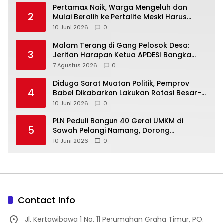
‎Pertamax Naik, Warga Mengeluh dan
2
Mulai Beralih ke Pertalite Meski Harus
10 Juni 2026
0
Malam Terang di Gang Pelosok Desa:
3
Jeritan Harapan Ketua APDESI Bangka
Tengah untuk PLN Babel
7 Agustus 2026
0
‎Diduga Sarat Muatan Politik, Pemprov
4
Babel Dikabarkan Lakukan Rotasi Besar-
10 Juni 2026
0
‎PLN Peduli Bangun 40 Gerai UMKM di
5
Sawah Pelangi Namang, Dorong
10 Juni 2026
0
Contact Info
Jl. Kertawibawa 1 No. 11 Perumahan Graha Timur, PO.