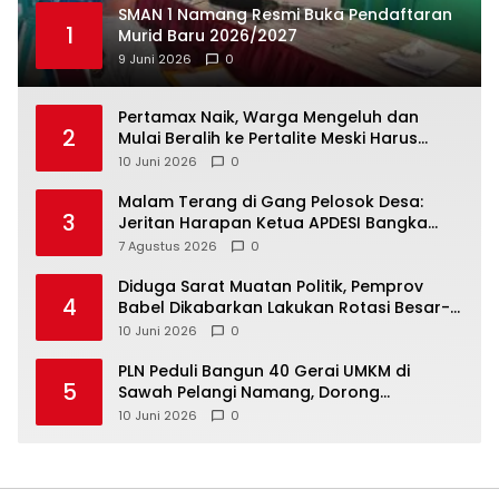
SMAN 1 Namang Resmi Buka Pendaftaran
1
Murid Baru 2026/2027
9 Juni 2026
0
‎Pertamax Naik, Warga Mengeluh dan
2
Mulai Beralih ke Pertalite Meski Harus
10 Juni 2026
0
Malam Terang di Gang Pelosok Desa:
3
Jeritan Harapan Ketua APDESI Bangka
Tengah untuk PLN Babel
7 Agustus 2026
0
‎Diduga Sarat Muatan Politik, Pemprov
4
Babel Dikabarkan Lakukan Rotasi Besar-
10 Juni 2026
0
‎PLN Peduli Bangun 40 Gerai UMKM di
5
Sawah Pelangi Namang, Dorong
10 Juni 2026
0