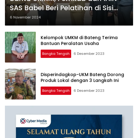
SAS Babel Beri Pelatihan di Sisi
Keuangan
6 November 2024
Kelompok UMKM di Bateng Terima
Bantuan Peralatan Usaha
Bangka Tengah
6 Desember 2023
Disperindagkop-UKM Bateng Dorong
Produk Lokal dengan 3 Langkah Ini
Bangka Tengah
6 Desember 2023