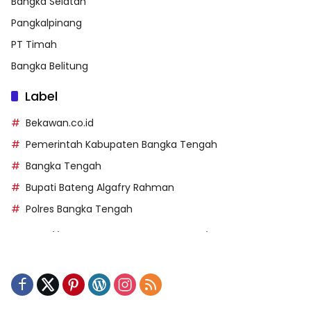
Bangka Selatan
Pangkalpinang
PT Timah
Bangka Belitung
Label
Bekawan.co.id
Pemerintah Kabupaten Bangka Tengah
Bangka Tengah
Bupati Bateng Algafry Rahman
Polres Bangka Tengah
https://perpusip.pamekasankab.go.id/
https://pelra.maritim.go.id/
https://kecsitim.sitarokab.go.id/
https://destinasi.sitarokab.go.id/