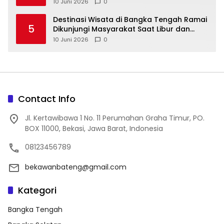
10 Juni 2026
0
‎Destinasi Wisata di Bangka Tengah Ramai
5
Dikunjungi Masyarakat Saat Libur dan
Akhir Pekan
10 Juni 2026
0
Contact Info
Jl. Kertawibawa 1 No. 11 Perumahan Graha Timur, PO.
BOX 11000, Bekasi, Jawa Barat, Indonesia
08123456789
bekawanbateng@gmail.com
Kategori
Bangka Tengah