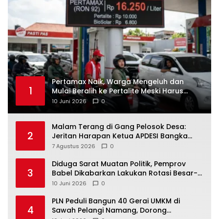
‎Pertamax Naik, Warga Mengeluh dan
1
Mulai Beralih ke Pertalite Meski Harus
10 Juni 2026
0
Malam Terang di Gang Pelosok Desa:
2
Jeritan Harapan Ketua APDESI Bangka
Tengah untuk PLN Babel
7 Agustus 2026
0
‎Diduga Sarat Muatan Politik, Pemprov
3
Babel Dikabarkan Lakukan Rotasi Besar-
10 Juni 2026
0
‎PLN Peduli Bangun 40 Gerai UMKM di
4
Sawah Pelangi Namang, Dorong