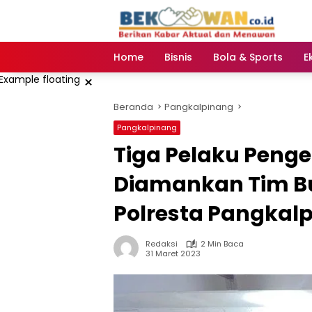
Langsung
ke
konten
Home
Bisnis
Bola & Sports
E
×
Beranda
Pangkalpinang
Pangkalpinang
Tiga Pelaku Penge
Diamankan Tim Bu
Polresta Pangkal
Redaksi
2 Min Baca
31 Maret 2023