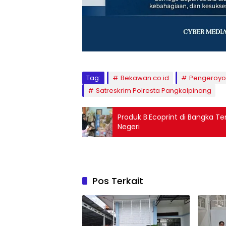
Tag:
Bekawan.co.id
Pengeroyo
Satreskrim Polresta Pangkalpinang
Produk B.Ecoprint di Bangka T
Negeri
Pos Terkait