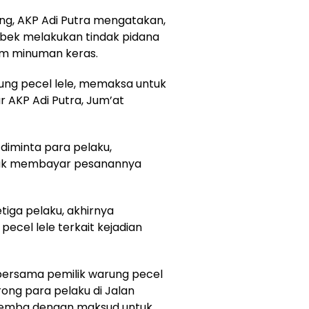
ng, AKP Adi Putra mengatakan,
bek melakukan tindak pidana
um minuman keras.
rung pecel lele, memaksa untuk
r AKP Adi Putra, Jum’at
iminta para pelaku,
tidak membayar pesanannya
tiga pelaku, akhirnya
ecel lele terkait kejadian
bersama pemilik warung pecel
ong para pelaku di Jalan
alemba dengan maksud untuk