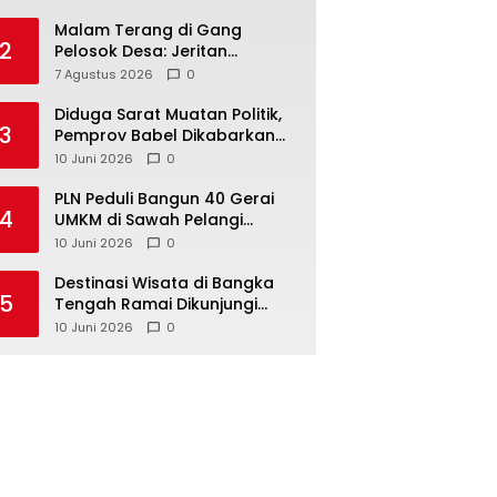
Malam Terang di Gang
2
Pelosok Desa: Jeritan
Harapan Ketua APDESI
7 Agustus 2026
0
Bangka Tengah untuk PLN
Babel
‎Diduga Sarat Muatan Politik,
3
Pemprov Babel Dikabarkan
Lakukan Rotasi Besar-
10 Juni 2026
0
besaran ASN hingga PPPK
‎PLN Peduli Bangun 40 Gerai
4
UMKM di Sawah Pelangi
Namang, Dorong
10 Juni 2026
0
‎Destinasi Wisata di Bangka
5
Tengah Ramai Dikunjungi
Masyarakat Saat Libur dan
10 Juni 2026
0
Akhir Pekan