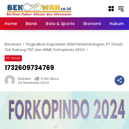
Langsung
ke
konten
Home
Bisnis
Bola & Sports
Ekonomi
Hukum & 
Beranda
Tingkatkan Kapasitas SDM Pertambangan, PT Timah
Tbk Dukung TNT dan WMK Forkopindo 2024
PT Timah
1732609734769
Redaksi
0 Min Baca
26 November 2024