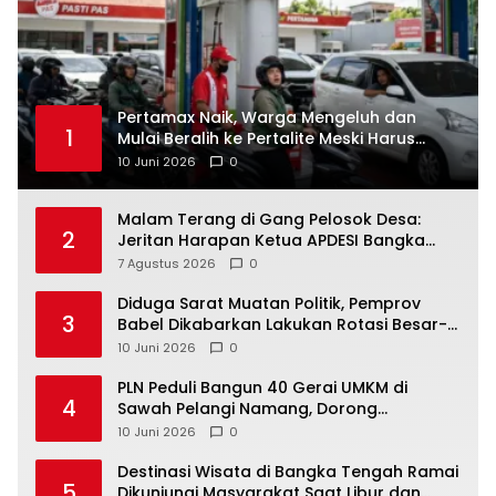
‎Pertamax Naik, Warga Mengeluh dan
1
Mulai Beralih ke Pertalite Meski Harus
10 Juni 2026
0
Malam Terang di Gang Pelosok Desa:
2
Jeritan Harapan Ketua APDESI Bangka
Tengah untuk PLN Babel
7 Agustus 2026
0
‎Diduga Sarat Muatan Politik, Pemprov
3
Babel Dikabarkan Lakukan Rotasi Besar-
10 Juni 2026
0
‎PLN Peduli Bangun 40 Gerai UMKM di
4
Sawah Pelangi Namang, Dorong
10 Juni 2026
0
‎Destinasi Wisata di Bangka Tengah Ramai
5
Dikunjungi Masyarakat Saat Libur dan