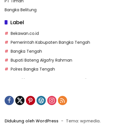
PT Timah
Bangka Belitung
Label
Bekawan.co.id
Pemerintah Kabupaten Bangka Tengah
Bangka Tengah
Bupati Bateng Algafry Rahman
Polres Bangka Tengah
https://perpusip.pamekasankab.go.id/
https://pelra.maritim.go.id/
https://kecsitim.sitarokab.go.id/
https://destinasi.sitarokab.go.id/
https://www.bdslot88vpn.com/
Didukung oleh WordPress
-
Tema: wpmedia.
https://ukpbj.natunakab.go.id/