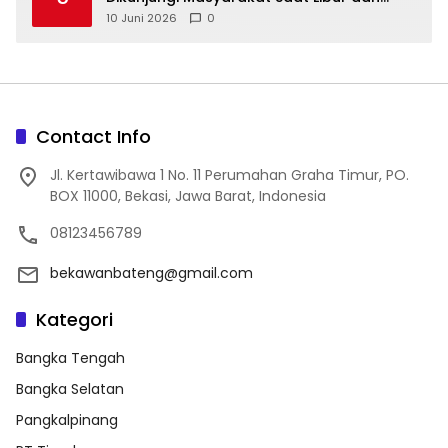
Akhir Pekan
10 Juni 2026
0
Contact Info
Jl. Kertawibawa 1 No. 11 Perumahan Graha Timur, PO.
BOX 11000, Bekasi, Jawa Barat, Indonesia
08123456789
bekawanbateng@gmail.com
Kategori
Bangka Tengah
Bangka Selatan
Pangkalpinang