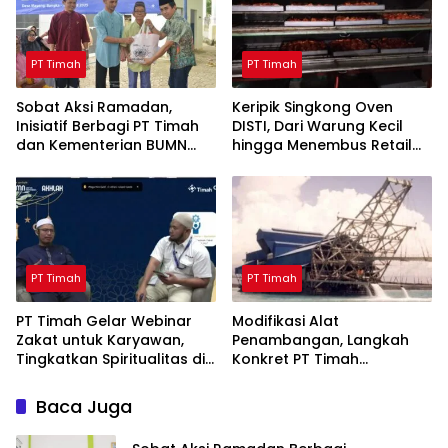
PT Timah
PT Timah
Sobat Aksi Ramadan,
Keripik Singkong Oven
Inisiatif Berbagi PT Timah
DISTI, Dari Warung Kecil
dan Kementerian BUMN
hingga Menembus Retail
Menebar Manfaat
Modern Berkat Dukungan
PT Timah
PT Timah
PT Timah
PT Timah Gelar Webinar
Modifikasi Alat
Zakat untuk Karyawan,
Penambangan, Langkah
Tingkatkan Spiritualitas di
Konkret PT Timah
Bulan Ramadan
Tingkatkan Safety
Baca Juga