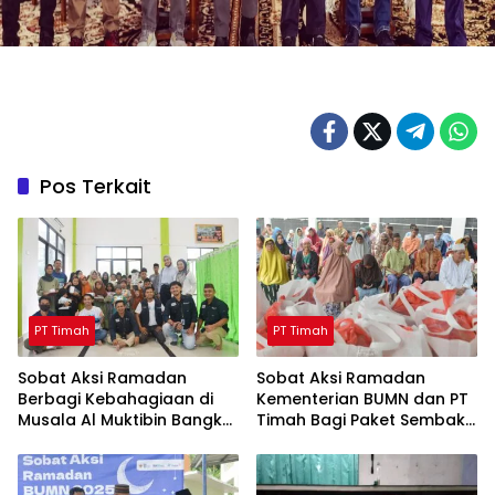
Pos Terkait
PT Timah
PT Timah
Sobat Aksi Ramadan
Sobat Aksi Ramadan
Berbagi Kebahagiaan di
Kementerian BUMN dan PT
Musala Al Muktibin Bangka
Timah Bagi Paket Sembako
Barat, Santuni Anak Yatim
ke Masyarakat Bangka
dan Piatu
Barat