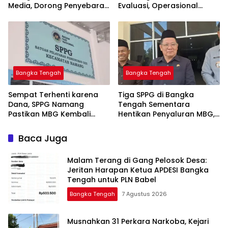
Media, Dorong Penyebaran
Evaluasi, Operasional
Informasi Akurat dan
Sempat Terhenti Akibat
Layanan Polri 110
Dana Banper Belum Cair
Bangka Tengah
Bangka Tengah
‎Sempat Terhenti karena
‎Tiga SPPG di Bangka
Dana, SPPG Namang
Tengah Sementara
Pastikan MBG Kembali
Hentikan Penyaluran MBG,
Disalurkan Mulai Senin
Baca Juga
Malam Terang di Gang Pelosok Desa:
Jeritan Harapan Ketua APDESI Bangka
Tengah untuk PLN Babel
Bangka Tengah
7 Agustus 2026
Musnahkan 31 Perkara Narkoba, Kejari