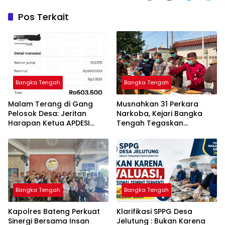
Pos Terkait
Bangka Tengah
Bangka Tengah
Malam Terang di Gang
Musnahkan 31 Perkara
Pelosok Desa: Jeritan
Narkoba, Kejari Bangka
Harapan Ketua APDESI
Tengah Tegaskan
Bangka Tengah untuk PLN
Komitmen Berantas
Babel
Kejahatan Hingga Tuntas
Bangka Tengah
Bangka Tengah
‎Kapolres Bateng Perkuat
‎Klarifikasi SPPG Desa
Sinergi Bersama Insan
Jelutung : Bukan Karena