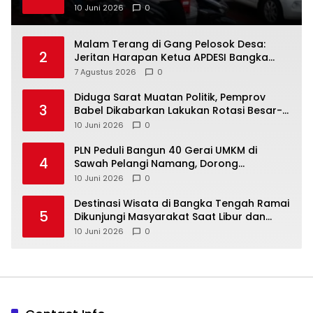
10 Juni 2026
0
Malam Terang di Gang Pelosok Desa:
2
Jeritan Harapan Ketua APDESI Bangka
Tengah untuk PLN Babel
7 Agustus 2026
0
‎Diduga Sarat Muatan Politik, Pemprov
3
Babel Dikabarkan Lakukan Rotasi Besar-
10 Juni 2026
0
‎PLN Peduli Bangun 40 Gerai UMKM di
4
Sawah Pelangi Namang, Dorong
10 Juni 2026
0
‎Destinasi Wisata di Bangka Tengah Ramai
5
Dikunjungi Masyarakat Saat Libur dan
Akhir Pekan
10 Juni 2026
0