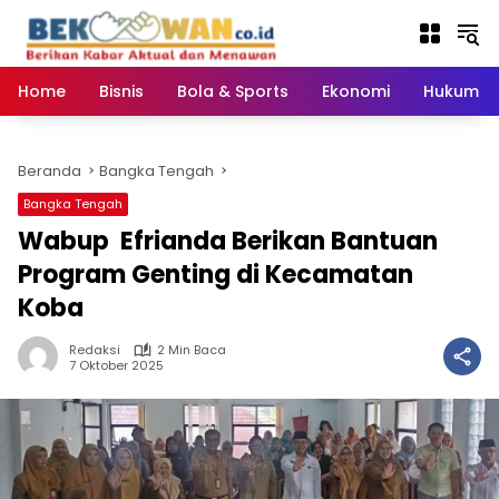
Langsung
ke
konten
Home
Bisnis
Bola & Sports
Ekonomi
Hukum & 
Beranda
Bangka Tengah
Bangka Tengah
‎Wabup Efrianda Berikan Bantuan
Program Genting di Kecamatan
Koba
Redaksi
2 Min Baca
7 Oktober 2025