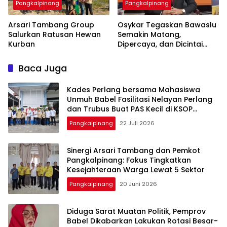
Pangkalpinang
Pangkalpinang
‎Arsari Tambang Group
Osykar Tegaskan Bawaslu
Salurkan Ratusan Hewan
Semakin Matang,
Kurban
Dipercaya, dan Dicintai
Masyarakat
Baca Juga
Kades Perlang bersama Mahasiswa
Unmuh Babel Fasilitasi Nelayan Perlang
dan Trubus Buat PAS Kecil di KSOP
Pangkalbalam
Pangkalpinang
22 Juli 2026
‎Sinergi Arsari Tambang dan Pemkot
Pangkalpinang: Fokus Tingkatkan
Pangkalpinang
20 Juni 2026
‎Diduga Sarat Muatan Politik, Pemprov
Babel Dikabarkan Lakukan Rotasi Besar-