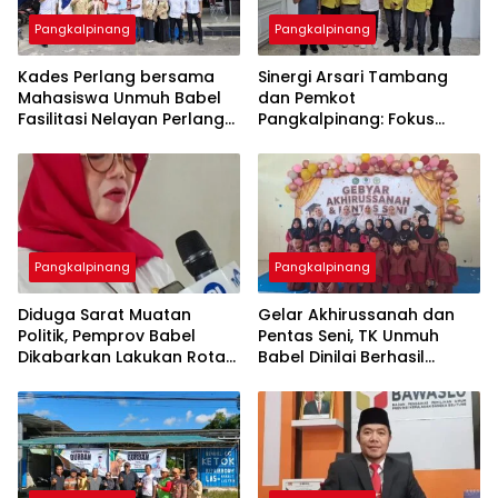
Pangkalpinang
Pangkalpinang
Kades Perlang bersama
‎Sinergi Arsari Tambang
Mahasiswa Unmuh Babel
dan Pemkot
Fasilitasi Nelayan Perlang
Pangkalpinang: Fokus
dan Trubus Buat PAS Kecil
Tingkatkan Kesejahteraan
di KSOP Pangkalbalam
Pangkalpinang
Pangkalpinang
‎Diduga Sarat Muatan
‎Gelar Akhirussanah dan
Politik, Pemprov Babel
Pentas Seni, TK Unmuh
Dikabarkan Lakukan Rotasi
Babel Dinilai Berhasil
Besar-besaran ASN hingga