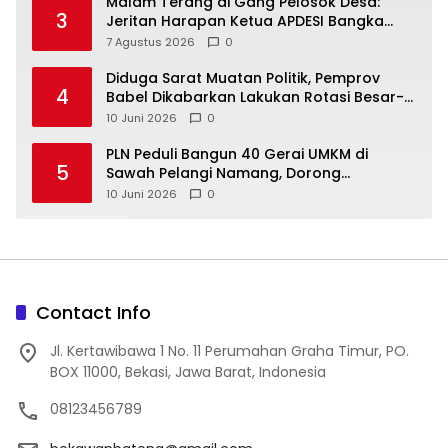
Malam Terang di Gang Pelosok Desa:
3
Jeritan Harapan Ketua APDESI Bangka
Tengah untuk PLN Babel
7 Agustus 2026
0
‎Diduga Sarat Muatan Politik, Pemprov
4
Babel Dikabarkan Lakukan Rotasi Besar-
10 Juni 2026
0
‎PLN Peduli Bangun 40 Gerai UMKM di
5
Sawah Pelangi Namang, Dorong
10 Juni 2026
0
Contact Info
Jl. Kertawibawa 1 No. 11 Perumahan Graha Timur, PO.
BOX 11000, Bekasi, Jawa Barat, Indonesia
08123456789