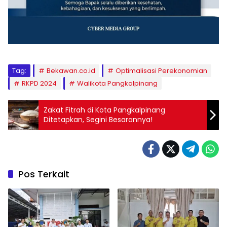
Tag:
Bekawan.co.id
Optimalisasi Perekonomian
RKPD 2024
Walikota Pangkalpinang
Zakat Fitrah di Kota Pangkalpinang
Ditetapkan, Segini Besarannya!
Pos Terkait