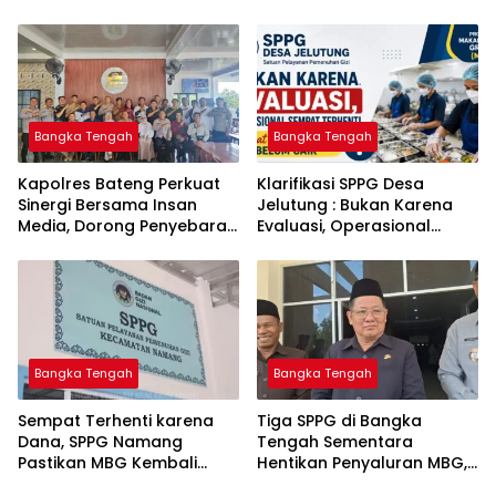
Bangka Tengah untuk PLN
Komitmen Berantas
Babel
Kejahatan Hingga Tuntas
Bangka Tengah
Bangka Tengah
‎Kapolres Bateng Perkuat
‎Klarifikasi SPPG Desa
Sinergi Bersama Insan
Jelutung : Bukan Karena
Media, Dorong Penyebaran
Evaluasi, Operasional
Informasi Akurat dan
Sempat Terhenti Akibat
Layanan Polri 110
Dana Banper Belum Cair
Bangka Tengah
Bangka Tengah
‎Sempat Terhenti karena
‎Tiga SPPG di Bangka
Dana, SPPG Namang
Tengah Sementara
Pastikan MBG Kembali
Hentikan Penyaluran MBG,
Disalurkan Mulai Senin