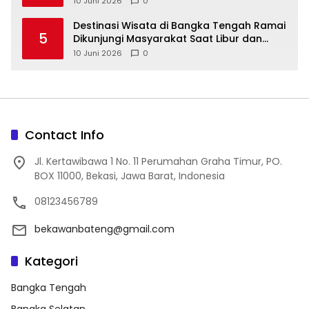
10 Juni 2026
0
‎Destinasi Wisata di Bangka Tengah Ramai
5
Dikunjungi Masyarakat Saat Libur dan
Akhir Pekan
10 Juni 2026
0
Contact Info
Jl. Kertawibawa 1 No. 11 Perumahan Graha Timur, PO.
BOX 11000, Bekasi, Jawa Barat, Indonesia
08123456789
bekawanbateng@gmail.com
Kategori
Bangka Tengah