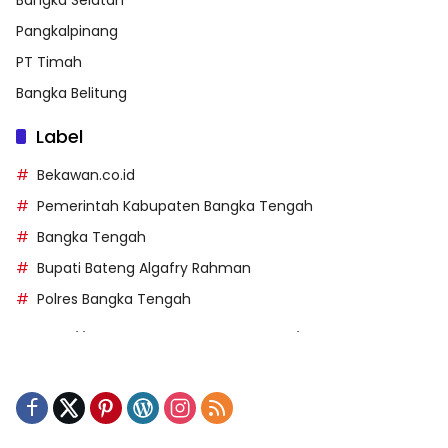
Bangka Selatan
Pangkalpinang
PT Timah
Bangka Belitung
Label
Bekawan.co.id
Pemerintah Kabupaten Bangka Tengah
Bangka Tengah
Bupati Bateng Algafry Rahman
Polres Bangka Tengah
https://perpusip.pamekasankab.go.id/
https://pelra.maritim.go.id/
https://kecsitim.sitarokab.go.id/
https://destinasi.sitarokab.go.id/