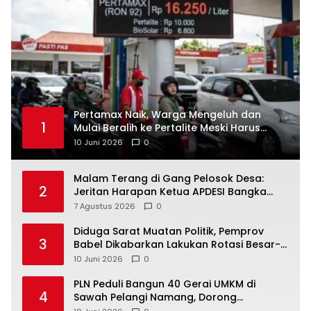
‎Pertamax Naik, Warga Mengeluh dan
1
Mulai Beralih ke Pertalite Meski Harus
10 Juni 2026
0
Malam Terang di Gang Pelosok Desa:
2
Jeritan Harapan Ketua APDESI Bangka
Tengah untuk PLN Babel
7 Agustus 2026
0
‎Diduga Sarat Muatan Politik, Pemprov
3
Babel Dikabarkan Lakukan Rotasi Besar-
10 Juni 2026
0
‎PLN Peduli Bangun 40 Gerai UMKM di
4
Sawah Pelangi Namang, Dorong