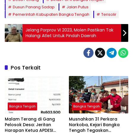
Dusun Panang Sadap
Jalan Putus
Pemerintah Kabupaten Bangka Tengah
Terisolir
Jelang Porprov VI 2023, Molen Pastikan Tak
Halangi Atlet Untuk Pindah Daerah
Pos Terkait
Bangka Tengah
Bangka Tengah
Malam Terang di Gang
Musnahkan 31 Perkara
Pelosok Desa: Jeritan
Narkoba, Kejari Bangka
Harapan Ketua APDESI
Tengah Tegaskan