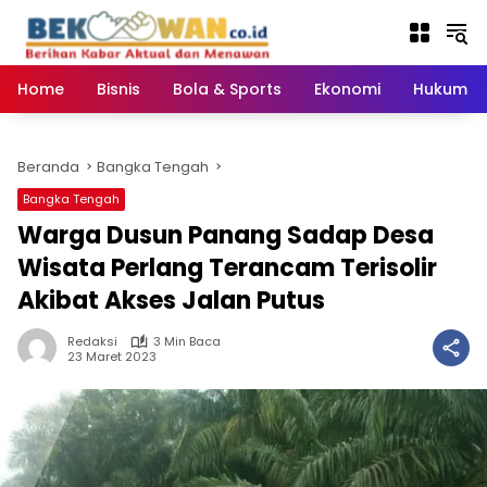
Langsung
ke
konten
Home
Bisnis
Bola & Sports
Ekonomi
Hukum & 
Beranda
Bangka Tengah
Bangka Tengah
Warga Dusun Panang Sadap Desa
Wisata Perlang Terancam Terisolir
Akibat Akses Jalan Putus
Redaksi
3 Min Baca
23 Maret 2023