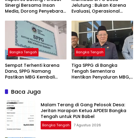
Sinergi Bersama Insan
Jelutung : Bukan Karena
Media, Dorong Penyebaran
Evaluasi, Operasional
Informasi Akurat dan
Sempat Terhenti Akibat
Layanan Polri 110
Dana Banper Belum Cair
Bangka Tengah
Bangka Tengah
‎Sempat Terhenti karena
‎Tiga SPPG di Bangka
Dana, SPPG Namang
Tengah Sementara
Pastikan MBG Kembali
Hentikan Penyaluran MBG,
Disalurkan Mulai Senin
Baca Juga
Malam Terang di Gang Pelosok Desa:
Jeritan Harapan Ketua APDESI Bangka
Tengah untuk PLN Babel
Bangka Tengah
7 Agustus 2026