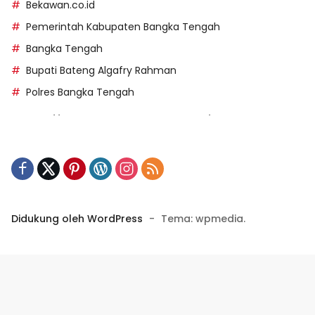
Bekawan.co.id
Pemerintah Kabupaten Bangka Tengah
Bangka Tengah
Bupati Bateng Algafry Rahman
Polres Bangka Tengah
https://perpusip.pamekasankab.go.id/
https://pelra.maritim.go.id/
https://kecsitim.sitarokab.go.id/
https://destinasi.sitarokab.go.id/
https://www.bdslot88vpn.com/
Didukung oleh WordPress
-
Tema: wpmedia.
https://ukpbj.natunakab.go.id/
https://penangbar.org/
panengg
https://panengg.me/
https://beras11.club/
https://panengg.pro/