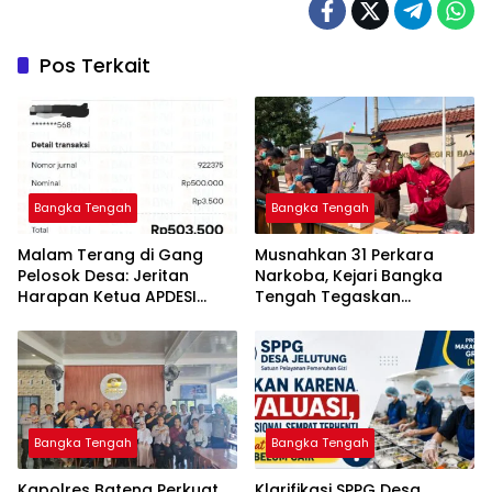
Pos Terkait
Bangka Tengah
Bangka Tengah
Malam Terang di Gang
Musnahkan 31 Perkara
Pelosok Desa: Jeritan
Narkoba, Kejari Bangka
Harapan Ketua APDESI
Tengah Tegaskan
Bangka Tengah untuk PLN
Komitmen Berantas
Babel
Kejahatan Hingga Tuntas
Bangka Tengah
Bangka Tengah
‎Kapolres Bateng Perkuat
‎Klarifikasi SPPG Desa