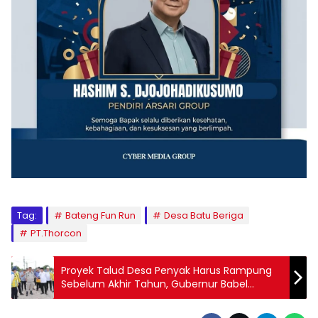
Tag:
Bateng Fun Run
Desa Batu Beriga
PT.Thorcon
‎Proyek Talud Desa Penyak Harus Rampung
Sebelum Akhir Tahun, Gubernur Babel
Tegaskan Ini!