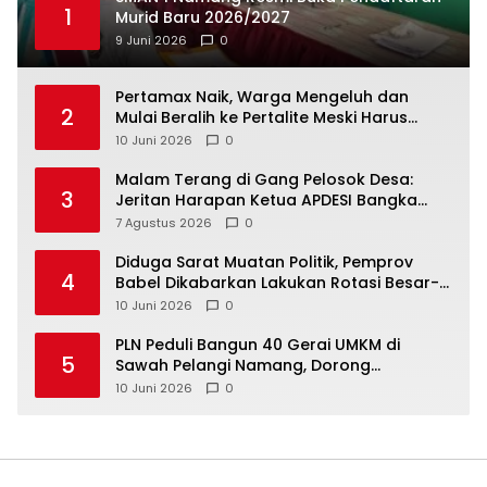
1
Murid Baru 2026/2027
9 Juni 2026
0
‎Pertamax Naik, Warga Mengeluh dan
2
Mulai Beralih ke Pertalite Meski Harus
10 Juni 2026
0
Malam Terang di Gang Pelosok Desa:
3
Jeritan Harapan Ketua APDESI Bangka
Tengah untuk PLN Babel
7 Agustus 2026
0
‎Diduga Sarat Muatan Politik, Pemprov
4
Babel Dikabarkan Lakukan Rotasi Besar-
10 Juni 2026
0
‎PLN Peduli Bangun 40 Gerai UMKM di
5
Sawah Pelangi Namang, Dorong
10 Juni 2026
0