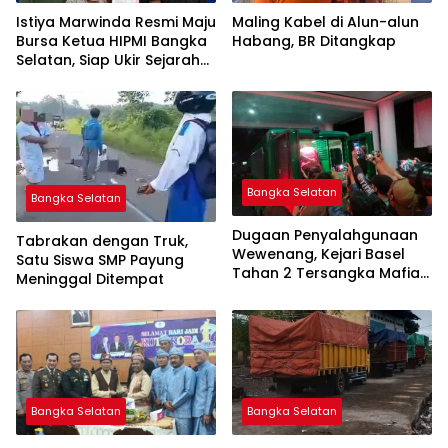
Istiya Marwinda Resmi Maju
Maling Kabel di Alun-alun
Bursa Ketua HIPMI Bangka
Habang, BR Ditangkap
Selatan, Siap Ukir Sejarah
Pemimpin Perempuan
Pertama
Bangka Selatan
Bangka Selatan
Dugaan Penyalahgunaan
Tabrakan dengan Truk,
Wewenang, Kejari Basel
Satu Siswa SMP Payung
Tahan 2 Tersangka Mafia
Meninggal Ditempat
Tanah di Pulau Lepar
Bangka Selatan
Bangka Selatan