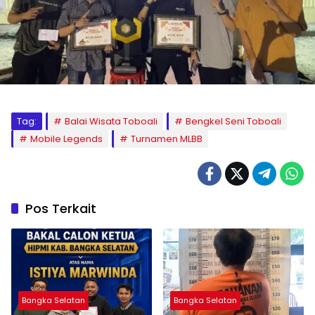
Tag:
Balai Wisata Toboali
Bengkel Seni Toboali
Mobile Legends
Turnamen MLBB
Pos Terkait
Bangka Selatan
Bangka Selatan