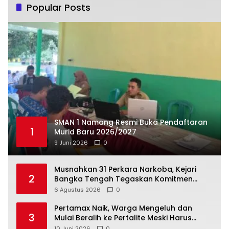
Popular Posts
SMAN 1 Namang Resmi Buka Pendaftaran
1
Murid Baru 2026/2027
9 Juni 2026
0
Musnahkan 31 Perkara Narkoba, Kejari
2
Bangka Tengah Tegaskan Komitmen
Berantas Kejahatan Hingga Tuntas
6 Agustus 2026
0
‎Pertamax Naik, Warga Mengeluh dan
3
Mulai Beralih ke Pertalite Meski Harus
10 Juni 2026
0