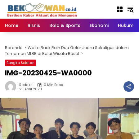
Langsung
ke
konten
Home
Bisnis
Bola & Sports
Ekonomi
Hukum & 
Beranda
We're Back Raih Dua Gelar Juara Sekaligus dalam
Turnamen MLBB di Balai Wisata Basel
Bangka Selatan
IMG-20230425-WA0000
Redaksi
0 Min Baca
25 April 2023