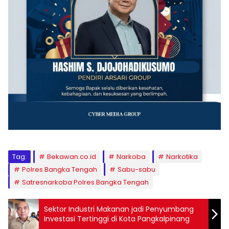
Tag:
Bekawan.co.id
Narkoba
Narkotika
Polres Bangka Tengah
Sabu-sabu
Satresnarkoba Polres Bangka Tengah
Sektor Industri Makanan jadi Penyumbang
Investasi Tertinggi di Kota Pangkalpinang