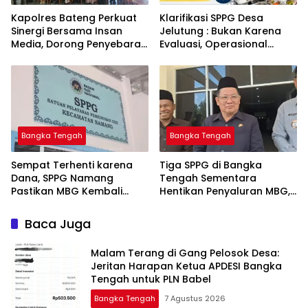
‎Kapolres Bateng Perkuat
‎Klarifikasi SPPG Desa
Sinergi Bersama Insan
Jelutung : Bukan Karena
Media, Dorong Penyebaran
Evaluasi, Operasional
Informasi Akurat dan
Sempat Terhenti Akibat
Layanan Polri 110
Dana Banper Belum Cair
Bangka Tengah
Bangka Tengah
‎Sempat Terhenti karena
‎Tiga SPPG di Bangka
Dana, SPPG Namang
Tengah Sementara
Pastikan MBG Kembali
Hentikan Penyaluran MBG,
Disalurkan Mulai Senin
Baca Juga
Malam Terang di Gang Pelosok Desa:
Jeritan Harapan Ketua APDESI Bangka
Tengah untuk PLN Babel
Bangka Tengah
7 Agustus 2026