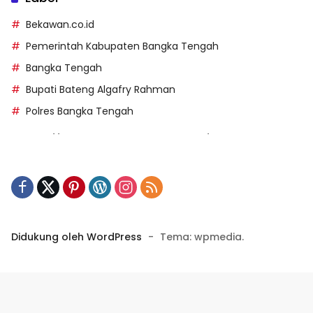
Bekawan.co.id
Pemerintah Kabupaten Bangka Tengah
Bangka Tengah
Bupati Bateng Algafry Rahman
Polres Bangka Tengah
https://perpusip.pamekasankab.go.id/
https://pelra.maritim.go.id/
https://kecsitim.sitarokab.go.id/
https://destinasi.sitarokab.go.id/
https://www.bdslot88vpn.com/
Didukung oleh WordPress
-
Tema: wpmedia.
https://ukpbj.natunakab.go.id/
https://penangbar.org/
panengg
https://panengg.me/
https://beras11.club/
https://panengg.pro/