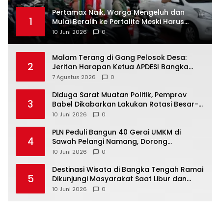
‎Pertamax Naik, Warga Mengeluh dan
1
Mulai Beralih ke Pertalite Meski Harus
10 Juni 2026
0
Malam Terang di Gang Pelosok Desa:
2
Jeritan Harapan Ketua APDESI Bangka
Tengah untuk PLN Babel
7 Agustus 2026
0
‎Diduga Sarat Muatan Politik, Pemprov
3
Babel Dikabarkan Lakukan Rotasi Besar-
10 Juni 2026
0
‎PLN Peduli Bangun 40 Gerai UMKM di
4
Sawah Pelangi Namang, Dorong
10 Juni 2026
0
‎Destinasi Wisata di Bangka Tengah Ramai
5
Dikunjungi Masyarakat Saat Libur dan
Akhir Pekan
10 Juni 2026
0