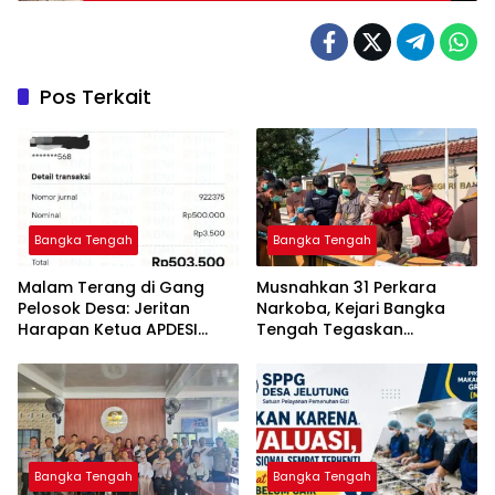
Pos Terkait
Bangka Tengah
Bangka Tengah
Malam Terang di Gang
Musnahkan 31 Perkara
Pelosok Desa: Jeritan
Narkoba, Kejari Bangka
Harapan Ketua APDESI
Tengah Tegaskan
Bangka Tengah untuk PLN
Komitmen Berantas
Babel
Kejahatan Hingga Tuntas
Bangka Tengah
Bangka Tengah