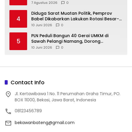
Tengah untuk PLN Babel
7 Agustus 2026
0
‎Diduga Sarat Muatan Politik, Pemprov
4
Babel Dikabarkan Lakukan Rotasi Besar-
10 Juni 2026
0
‎PLN Peduli Bangun 40 Gerai UMKM di
5
Sawah Pelangi Namang, Dorong
10 Juni 2026
0
Contact Info
Jl. Kertawibawa 1 No. 11 Perumahan Graha Timur, PO.
BOX 11000, Bekasi, Jawa Barat, Indonesia
08123456789
bekawanbateng@gmail.com