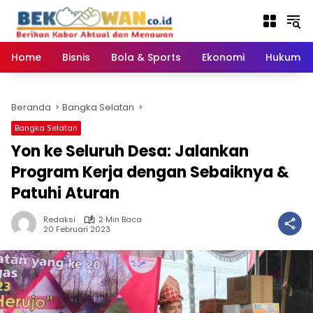
Langsung
ke
konten
Home
Bisnis
Bola & Sports
Ekonomi
Hukum & 
Beranda
Bangka Selatan
Bangka Selatan
Yon ke Seluruh Desa: Jalankan
Program Kerja dengan Sebaiknya &
Patuhi Aturan
Redaksi
2 Min Baca
20 Februari 2023