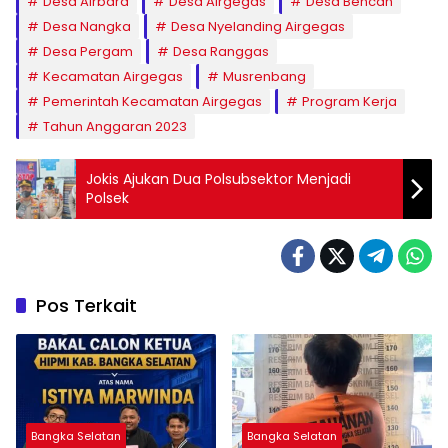
Desa Airbara
Desa Airgegas
Desa Bencah
Desa Nangka
Desa Nyelanding Airgegas
Desa Pergam
Desa Ranggas
Kecamatan Airgegas
Musrenbang
Pemerintah Kecamatan Airgegas
Program Kerja
Tahun Anggaran 2023
Jokis Ajukan Dua Polsubsektor Menjadi
Polsek
Pos Terkait
Bangka Selatan
Bangka Selatan