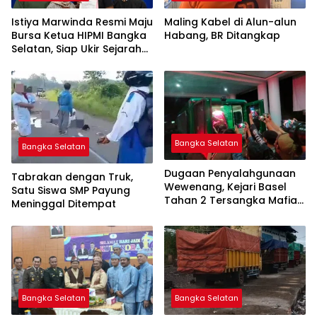
Istiya Marwinda Resmi Maju
Maling Kabel di Alun-alun
Bursa Ketua HIPMI Bangka
Habang, BR Ditangkap
Selatan, Siap Ukir Sejarah
Pemimpin Perempuan
Pertama
Bangka Selatan
Bangka Selatan
Dugaan Penyalahgunaan
Tabrakan dengan Truk,
Wewenang, Kejari Basel
Satu Siswa SMP Payung
Tahan 2 Tersangka Mafia
Meninggal Ditempat
Tanah di Pulau Lepar
Bangka Selatan
Bangka Selatan