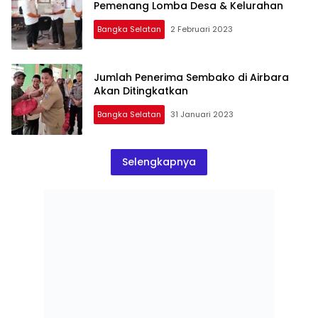
Pemenang Lomba Desa & Kelurahan
Bangka Selatan
2 Februari 2023
Jumlah Penerima Sembako di Airbara
Akan Ditingkatkan
Bangka Selatan
31 Januari 2023
Selengkapnya