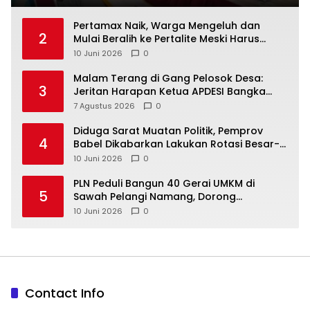
‎Pertamax Naik, Warga Mengeluh dan
2
Mulai Beralih ke Pertalite Meski Harus
10 Juni 2026
0
Malam Terang di Gang Pelosok Desa:
3
Jeritan Harapan Ketua APDESI Bangka
Tengah untuk PLN Babel
7 Agustus 2026
0
‎Diduga Sarat Muatan Politik, Pemprov
4
Babel Dikabarkan Lakukan Rotasi Besar-
10 Juni 2026
0
‎PLN Peduli Bangun 40 Gerai UMKM di
5
Sawah Pelangi Namang, Dorong
10 Juni 2026
0
Contact Info