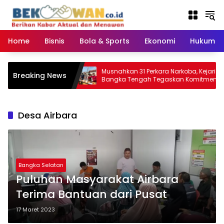
Langsung
ke
konten
Home
Bisnis
Bola & Sports
Ekonomi
Hukum & 
sok Desa:
Musnahkan 31 Perkara Narkoba, Kejari
Breaking News
SI Bangka
Bangka Tengah Tegaskan Komitmen
Berantas Kejahatan Hingga Tuntas
Desa Airbara
Bangka Selatan
Puluhan Masyarakat Airbara
Terima Bantuan dari Pusat
17 Maret 2023