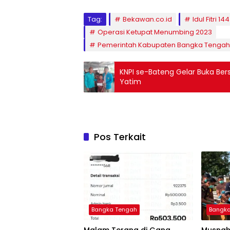
Tag:
Bekawan.co.id
Idul Fitri 14
Operasi Ketupat Menumbing 2023
Pemerintah Kabupaten Bangka Tengah
KNPI se-Bateng Gelar Buka Be
Yatim
Pos Terkait
Bangka Tengah
Bangk
Malam Terang di Gang
Musnah