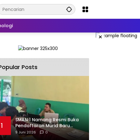
nologi
×
Popular Posts
SMAN 1 Namang Resmi Buka
1
Pendaftaran Murid Baru
2026/2027
9 Juni 2026
0