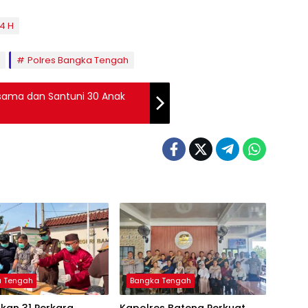
44 H
Polres Bangka Tengah
rsama dan Santuni 30 Anak
a Tengah
Bangka Tengah
kan 31 Perkara
‎Kapolres Bateng Perkuat