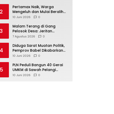
‎Pertamax Naik, Warga
2
Mengeluh dan Mulai Beralih
ke Pertalite Meski Harus Antre
10 Juni 2026
0
Malam Terang di Gang
3
Pelosok Desa: Jeritan
Harapan Ketua APDESI
7 Agustus 2026
0
Bangka Tengah untuk PLN
Babel
‎Diduga Sarat Muatan Politik,
4
Pemprov Babel Dikabarkan
Lakukan Rotasi Besar-
10 Juni 2026
0
besaran ASN hingga PPPK
‎PLN Peduli Bangun 40 Gerai
5
UMKM di Sawah Pelangi
Namang, Dorong
10 Juni 2026
0