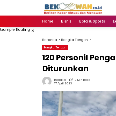
Langsung
ke
konten
Home
Bisnis
Bola & Sports
E
×
Beranda
Bangka Tengah
Bangka Tengah
120 Personil Penga
Diturunkan
Redaksi
2 Min Baca
17 April 2023