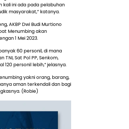
kali ini ada pada pelabuhan
udik masyarakat,” katanya.
ng, AKBP Dwi Budi Murtiono
pat Menumbing akan
engan 1 Mei 2023.
banyak 60 personil, di mana
n TNI, Sat Pol PP, Senkom,
 120 personil lebih,” jelasnya.
numbing yakni orang, barang,
anya aman terkendali dan bagi
ngkasnya. (Robie)