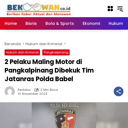
Langsung
ke
konten
Home
Bisnis
Bola & Sports
Ekonomi
Hukum & 
Beranda
Hukum dan Kriminal
Hukum dan Kriminal
Pangkalpinang
2 Pelaku Maling Motor di
Pangkalpinang Dibekuk Tim
Jatanras Polda Babel
Redaksi
2 Min Baca
10 November 2023