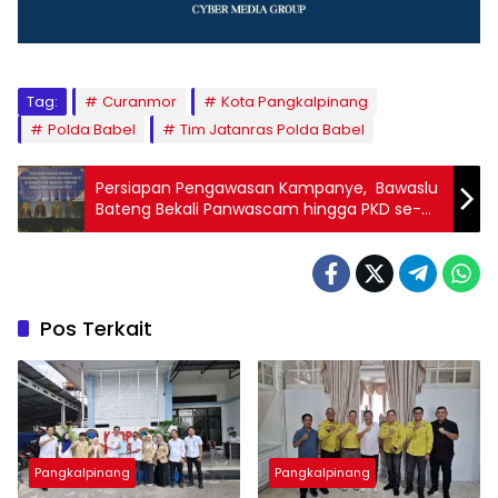
Tag:
Curanmor
Kota Pangkalpinang
Polda Babel
Tim Jatanras Polda Babel
Persiapan Pengawasan Kampanye, Bawaslu
Bateng Bekali Panwascam hingga PKD se-
Bangka Tengah
Pos Terkait
Pangkalpinang
Pangkalpinang