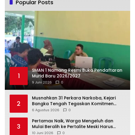
Popular Posts
SMAN 1 Namang Resmi Buka Pendaftaran
1
Murid Baru 2026/2027
9 Juni 2026
0
Musnahkan 31 Perkara Narkoba, Kejari
2
Bangka Tengah Tegaskan Komitmen
Berantas Kejahatan Hingga Tuntas
6 Agustus 2026
0
‎Pertamax Naik, Warga Mengeluh dan
3
Mulai Beralih ke Pertalite Meski Harus
10 Juni 2026
0