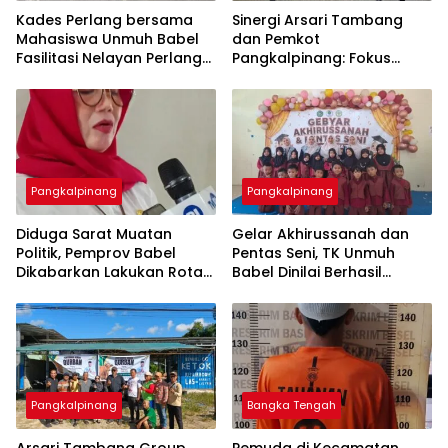
Kades Perlang bersama
‎Sinergi Arsari Tambang
Mahasiswa Unmuh Babel
dan Pemkot
Fasilitasi Nelayan Perlang
Pangkalpinang: Fokus
dan Trubus Buat PAS Kecil
Tingkatkan Kesejahteraan
di KSOP Pangkalbalam
Pangkalpinang
Pangkalpinang
‎Diduga Sarat Muatan
‎Gelar Akhirussanah dan
Politik, Pemprov Babel
Pentas Seni, TK Unmuh
Dikabarkan Lakukan Rotasi
Babel Dinilai Berhasil
Besar-besaran ASN hingga
Pangkalpinang
Bangka Tengah
‎Arsari Tambang Group
Pemuda di Kecamatan