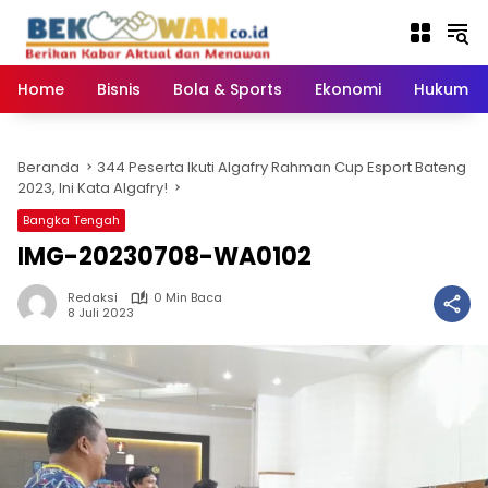
Langsung
ke
konten
Home
Bisnis
Bola & Sports
Ekonomi
Hukum & 
Beranda
344 Peserta Ikuti Algafry Rahman Cup Esport Bateng
2023, Ini Kata Algafry!
Bangka Tengah
IMG-20230708-WA0102
Redaksi
0 Min Baca
8 Juli 2023