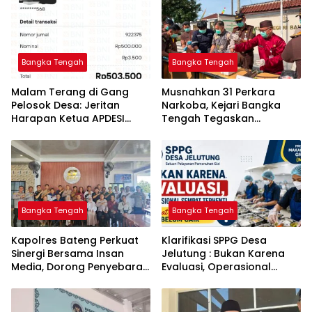
Bangka Tengah
Bangka Tengah
Malam Terang di Gang
Musnahkan 31 Perkara
Pelosok Desa: Jeritan
Narkoba, Kejari Bangka
Harapan Ketua APDESI
Tengah Tegaskan
Bangka Tengah untuk PLN
Komitmen Berantas
Babel
Kejahatan Hingga Tuntas
Bangka Tengah
Bangka Tengah
‎Kapolres Bateng Perkuat
‎Klarifikasi SPPG Desa
Sinergi Bersama Insan
Jelutung : Bukan Karena
Media, Dorong Penyebaran
Evaluasi, Operasional
Informasi Akurat dan
Sempat Terhenti Akibat
Layanan Polri 110
Dana Banper Belum Cair