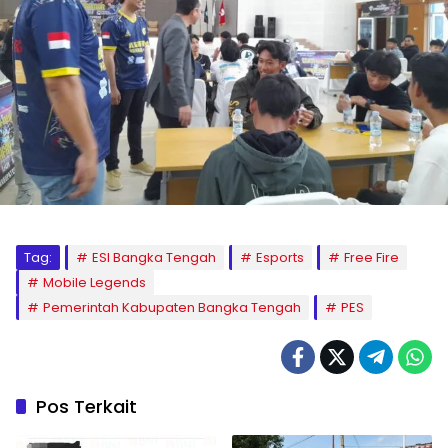
Tag:
ESI Bangka Tengah
Esports
Free Fire
Mobile Legends
Pemerintah Kabupaten Bangka Tengah
PES
Pos Terkait