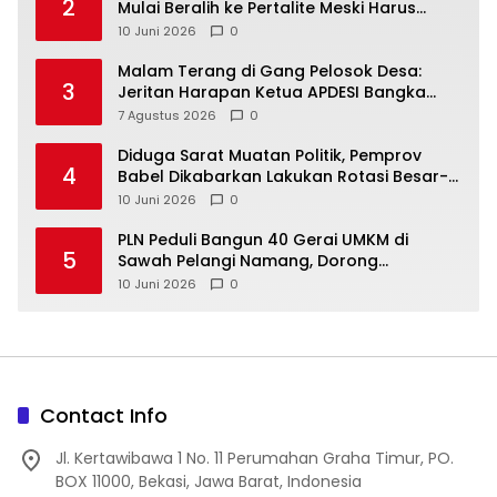
2
Mulai Beralih ke Pertalite Meski Harus
10 Juni 2026
0
Malam Terang di Gang Pelosok Desa:
3
Jeritan Harapan Ketua APDESI Bangka
Tengah untuk PLN Babel
7 Agustus 2026
0
‎Diduga Sarat Muatan Politik, Pemprov
4
Babel Dikabarkan Lakukan Rotasi Besar-
10 Juni 2026
0
‎PLN Peduli Bangun 40 Gerai UMKM di
5
Sawah Pelangi Namang, Dorong
10 Juni 2026
0
Contact Info
Jl. Kertawibawa 1 No. 11 Perumahan Graha Timur, PO.
BOX 11000, Bekasi, Jawa Barat, Indonesia