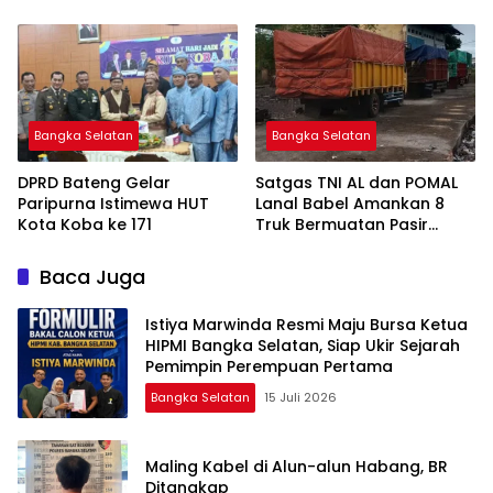
Tanah di Pulau Lepar
Bangka Selatan
Bangka Selatan
DPRD Bateng Gelar
Satgas TNI AL dan POMAL
Paripurna Istimewa HUT
Lanal Babel Amankan 8
Kota Koba ke 171
Truk Bermuatan Pasir
Timah
Baca Juga
Istiya Marwinda Resmi Maju Bursa Ketua
HIPMI Bangka Selatan, Siap Ukir Sejarah
Pemimpin Perempuan Pertama
Bangka Selatan
15 Juli 2026
Maling Kabel di Alun-alun Habang, BR
Ditangkap