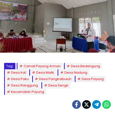
Tag:
Camat Payung Arman
Desa Bedengung
Desa Irat
Desa Malik
Desa Nadung
Desa Paku
Desa Pangkalbuluh
Desa Payung
Desa Ranggung
Desa Sengir
Kecamatan Payung