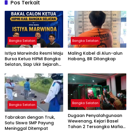
Pos Terkait
Bangka Selatan
Bangka Selatan
Istiya Marwinda Resmi Maju
Maling Kabel di Alun-alun
Bursa Ketua HIPMI Bangka
Habang, BR Ditangkap
Selatan, Siap Ukir Sejarah
Pemimpin Perempuan
Pertama
Bangka Selatan
Bangka Selatan
Dugaan Penyalahgunaan
Tabrakan dengan Truk,
Wewenang, Kejari Basel
Satu Siswa SMP Payung
Tahan 2 Tersangka Mafia
Meninggal Ditempat