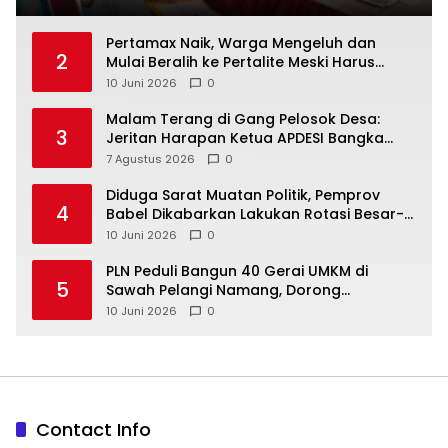
‎Pertamax Naik, Warga Mengeluh dan
2
Mulai Beralih ke Pertalite Meski Harus
10 Juni 2026
0
Malam Terang di Gang Pelosok Desa:
3
Jeritan Harapan Ketua APDESI Bangka
Tengah untuk PLN Babel
7 Agustus 2026
0
‎Diduga Sarat Muatan Politik, Pemprov
4
Babel Dikabarkan Lakukan Rotasi Besar-
10 Juni 2026
0
‎PLN Peduli Bangun 40 Gerai UMKM di
5
Sawah Pelangi Namang, Dorong
10 Juni 2026
0
Contact Info