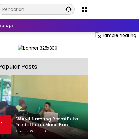
nologi
×
Popular Posts
SMAN 1 Namang Resmi Buka
1
Pendaftaran Murid Baru
2026/2027
9 Juni 2026
0