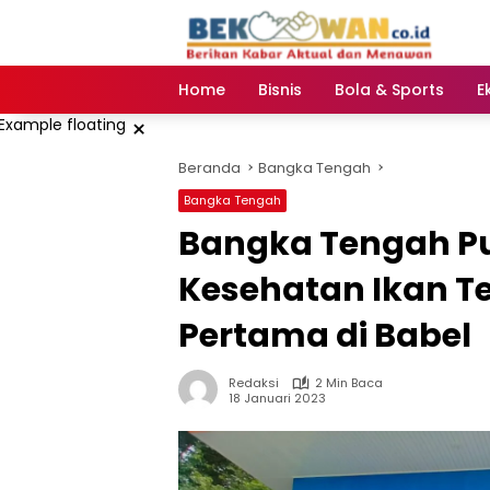
Langsung
ke
konten
Home
Bisnis
Bola & Sports
E
×
Beranda
Bangka Tengah
Bangka Tengah
Bangka Tengah Pu
Kesehatan Ikan T
Pertama di Babel
Redaksi
2 Min Baca
18 Januari 2023