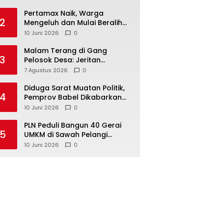
‎Pertamax Naik, Warga
2
Mengeluh dan Mulai Beralih
ke Pertalite Meski Harus Antre
10 Juni 2026
0
Malam Terang di Gang
3
Pelosok Desa: Jeritan
Harapan Ketua APDESI
7 Agustus 2026
0
Bangka Tengah untuk PLN
Babel
‎Diduga Sarat Muatan Politik,
4
Pemprov Babel Dikabarkan
Lakukan Rotasi Besar-
10 Juni 2026
0
besaran ASN hingga PPPK
‎PLN Peduli Bangun 40 Gerai
5
UMKM di Sawah Pelangi
Namang, Dorong
10 Juni 2026
0