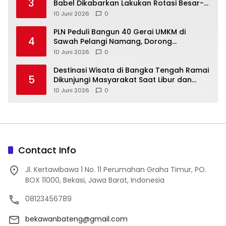
3
Babel Dikabarkan Lakukan Rotasi Besar-
10 Juni 2026
0
‎PLN Peduli Bangun 40 Gerai UMKM di
4
Sawah Pelangi Namang, Dorong
10 Juni 2026
0
‎Destinasi Wisata di Bangka Tengah Ramai
5
Dikunjungi Masyarakat Saat Libur dan
Akhir Pekan
10 Juni 2026
0
Contact Info
Jl. Kertawibawa 1 No. 11 Perumahan Graha Timur, PO.
BOX 11000, Bekasi, Jawa Barat, Indonesia
08123456789
bekawanbateng@gmail.com