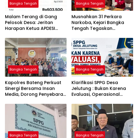
Bangka Tengah
Bangka Tengah
Malam Terang di Gang
Musnahkan 31 Perkara
Pelosok Desa: Jeritan
Narkoba, Kejari Bangka
Harapan Ketua APDESI
Tengah Tegaskan
Bangka Tengah untuk PLN
Komitmen Berantas
Babel
Kejahatan Hingga Tuntas
Bangka Tengah
Bangka Tengah
‎Kapolres Bateng Perkuat
‎Klarifikasi SPPG Desa
Sinergi Bersama Insan
Jelutung : Bukan Karena
Media, Dorong Penyebaran
Evaluasi, Operasional
Informasi Akurat dan
Sempat Terhenti Akibat
Layanan Polri 110
Dana Banper Belum Cair
Bangka Tengah
Bangka Tengah