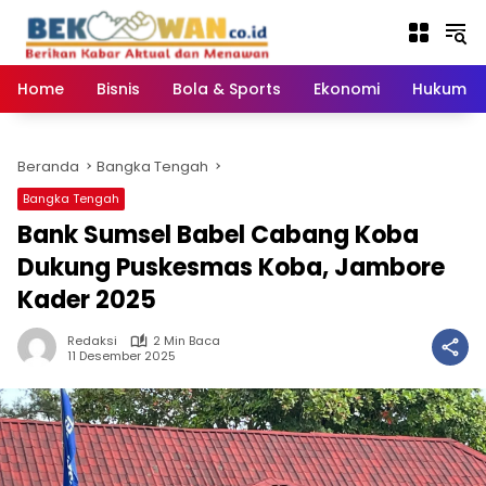
Langsung
ke
konten
Home
Bisnis
Bola & Sports
Ekonomi
Hukum & 
Beranda
Bangka Tengah
Bangka Tengah
Bank Sumsel Babel Cabang Koba
Dukung Puskesmas Koba, Jambore
Kader 2025
Redaksi
2 Min Baca
11 Desember 2025