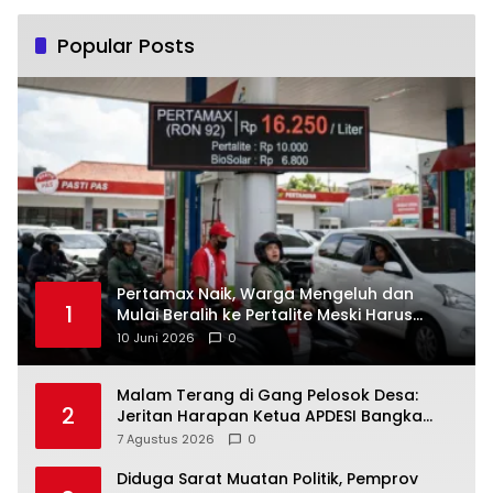
Popular Posts
‎Pertamax Naik, Warga Mengeluh dan
1
Mulai Beralih ke Pertalite Meski Harus
10 Juni 2026
0
Malam Terang di Gang Pelosok Desa:
2
Jeritan Harapan Ketua APDESI Bangka
Tengah untuk PLN Babel
7 Agustus 2026
0
‎Diduga Sarat Muatan Politik, Pemprov