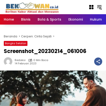
Langsung
ke
konten
Home
Bisnis
Bola & Sports
Ekonomi
Hukum & 
Beranda
Cerpen: Cinta Sejati
Bangka Selatan
Screenshot_20230214_061006
Redaksi
0 Min Baca
14 Februari 2023