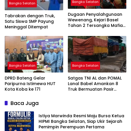
Bangka Selatan
Bangka Selatan
Dugaan Penyalahgunaan
Tabrakan dengan Truk,
Wewenang, Kejari Basel
Satu Siswa SMP Payung
Tahan 2 Tersangka Mafia
Meninggal Ditempat
Tanah di Pulau Lepar
Bangka Selatan
Bangka Selatan
DPRD Bateng Gelar
Satgas TNI AL dan POMAL
Paripurna Istimewa HUT
Lanal Babel Amankan 8
Kota Koba ke 171
Truk Bermuatan Pasir
Timah
Baca Juga
Istiya Marwinda Resmi Maju Bursa Ketua
HIPMI Bangka Selatan, Siap Ukir Sejarah
Pemimpin Perempuan Pertama