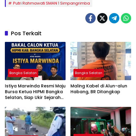
Putri Rahmawati SMAN 1 Simpangrimba
Pos Terkait
Bangka Selatan
Bangka Selatan
Istiya Marwinda Resmi Maju
Maling Kabel di Alun-alun
Bursa Ketua HIPMI Bangka
Habang, BR Ditangkap
Selatan, Siap Ukir Sejarah
Pemimpin Perempuan
Pertama