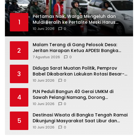
‎Pertamax Naik, Warga Mengeluh dan
1
Mulai Beralih ke Pertalite Meski Harus
10 Juni 2026
0
Malam Terang di Gang Pelosok Desa:
2
Jeritan Harapan Ketua APDESI Bangka
Tengah untuk PLN Babel
7 Agustus 2026
0
‎Diduga Sarat Muatan Politik, Pemprov
3
Babel Dikabarkan Lakukan Rotasi Besar-
10 Juni 2026
0
‎PLN Peduli Bangun 40 Gerai UMKM di
4
Sawah Pelangi Namang, Dorong
10 Juni 2026
0
‎Destinasi Wisata di Bangka Tengah Ramai
5
Dikunjungi Masyarakat Saat Libur dan
Akhir Pekan
10 Juni 2026
0