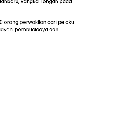
kalanbaru, Bangka Tengah pada
80 orang perwakilan dari pelaku
nelayan, pembudidaya dan