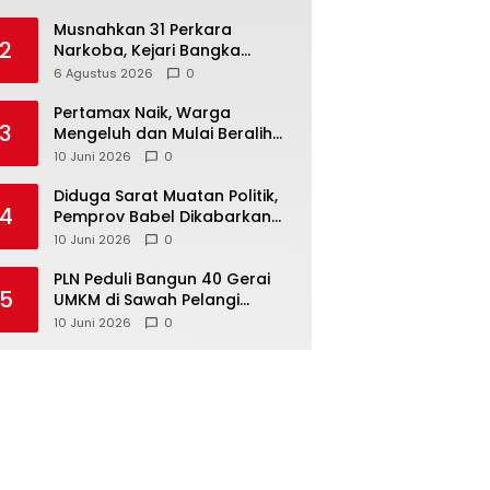
Musnahkan 31 Perkara
2
Narkoba, Kejari Bangka
Tengah Tegaskan Komitmen
6 Agustus 2026
0
Berantas Kejahatan Hingga
Tuntas
‎Pertamax Naik, Warga
3
Mengeluh dan Mulai Beralih
ke Pertalite Meski Harus Antre
10 Juni 2026
0
‎Diduga Sarat Muatan Politik,
4
Pemprov Babel Dikabarkan
Lakukan Rotasi Besar-
10 Juni 2026
0
besaran ASN hingga PPPK
‎PLN Peduli Bangun 40 Gerai
5
UMKM di Sawah Pelangi
Namang, Dorong
10 Juni 2026
0