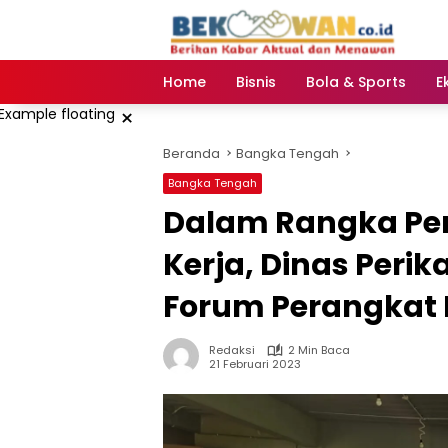
Langsung
ke
konten
Home
Bisnis
Bola & Sports
E
×
Beranda
Bangka Tengah
Bangka Tengah
Dalam Rangka Pe
Kerja, Dinas Peri
Forum Perangkat
Redaksi
2 Min Baca
21 Februari 2023