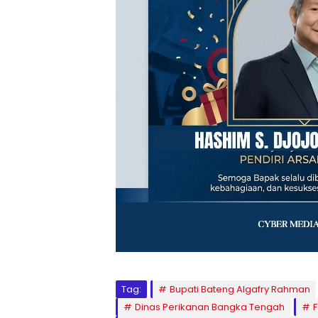
Tag:
Bupati Bateng Algafry Rahman
Dinas Perikanan Bangka Tengah