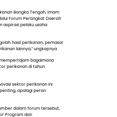
erikanan Bangka Tengah, Imam
lalui Forum Perangkat Daerah
 aspirasi pelaku usaha
golah hasil perikanan, pemasar
erikanan lainnya,” ungkapnya.
bisa mempertajam bagaimana
r perikanan di tahun
asi sektor perikanan ini
 penting, apalagi peran
umber dalam forum tersebut,
tor Program dan