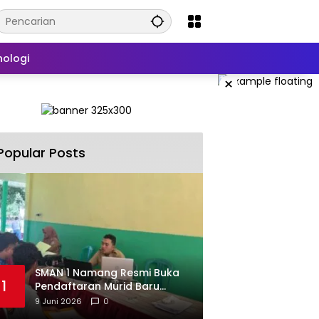
nologi
×
Popular Posts
SMAN 1 Namang Resmi Buka
1
Pendaftaran Murid Baru
2026/2027
9 Juni 2026
0