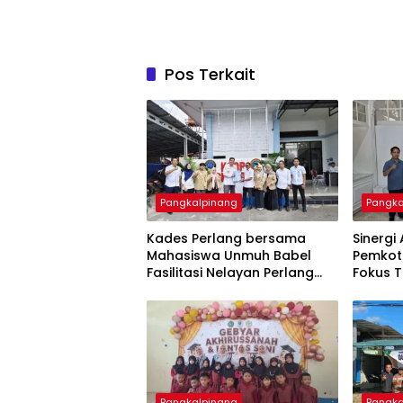
Pos Terkait
Pangkalpinang
Pangka
Kades Perlang bersama
‎Sinerg
Mahasiswa Unmuh Babel
Pemkot
Fasilitasi Nelayan Perlang
Fokus 
dan Trubus Buat PAS Kecil di
Keseja
KSOP Pangkalbalam
Pangkalpinang
Pangka