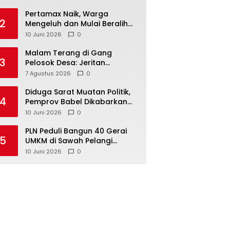
‎Pertamax Naik, Warga
2
Mengeluh dan Mulai Beralih
ke Pertalite Meski Harus Antre
10 Juni 2026
0
Malam Terang di Gang
3
Pelosok Desa: Jeritan
Harapan Ketua APDESI
7 Agustus 2026
0
Bangka Tengah untuk PLN
Babel
‎Diduga Sarat Muatan Politik,
4
Pemprov Babel Dikabarkan
Lakukan Rotasi Besar-
10 Juni 2026
0
besaran ASN hingga PPPK
‎PLN Peduli Bangun 40 Gerai
5
UMKM di Sawah Pelangi
Namang, Dorong
10 Juni 2026
0