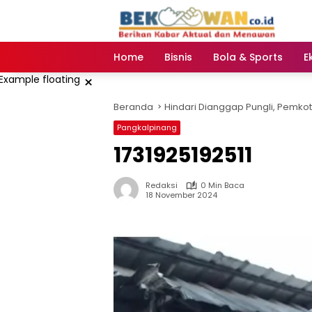
Langsung
ke
konten
Home
Bisnis
Bola & Sports
E
×
Beranda
Hindari Dianggap Pungli, Pem
Pangkalpinang
1731925192511
Redaksi
0 Min Baca
18 November 2024