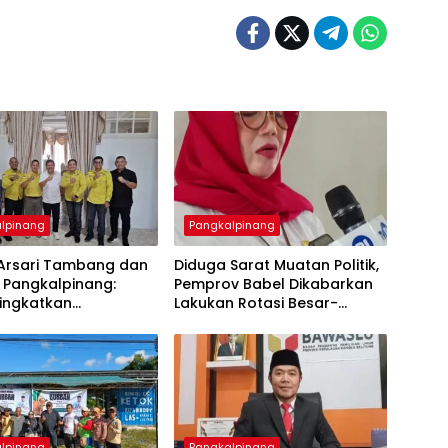
lpinang
Pangkalpinang
i Arsari Tambang dan
‎Diduga Sarat Muatan Politik,
 Pangkalpinang:
Pemprov Babel Dikabarkan
Tingkatkan
Lakukan Rotasi Besar-
hteraan Warga Lewat
besaran ASN hingga PPPK
lpinang
Pangkalpinang