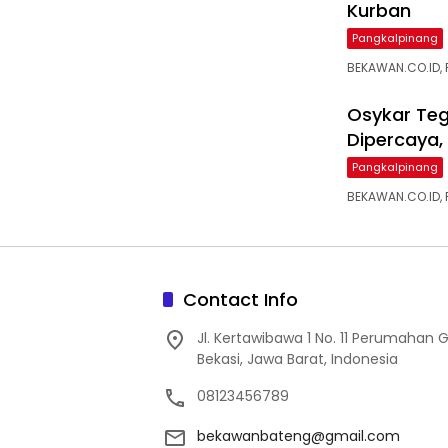
Kurban
Pangkalpinang
‎BEKAWAN.CO.ID,
Osykar Te
Dipercaya,
Pangkalpinang
BEKAWAN.CO.ID, 
Contact Info
Jl. Kertawibawa 1 No. 11 Perumahan 
Bekasi, Jawa Barat, Indonesia
08123456789
bekawanbateng@gmail.com