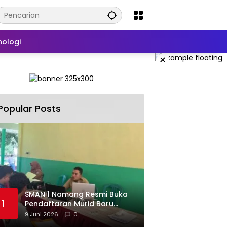
nologi
×
Popular Posts
SMAN 1 Namang Resmi Buka
1
Pendaftaran Murid Baru
2026/2027
9 Juni 2026
0