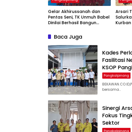
‎Gelar Akhirussanah dan
‎Arsar
Pentas Seni, TK Unmuh Babel
Salurk
Dinilai Berhasil Bangun
Kurba
Baca Juga
Kades Per
Fasilitasi 
KSOP Pang
Pangkalpinang
BEKAWAN.CO.ID,P
bersama…
‎Sinergi A
Fokus Ting
Sektor ‎
Pangkalpinang