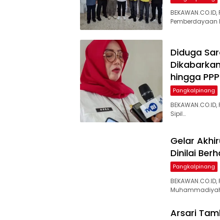
‎BEKAWAN.CO.ID
Pemberdayaan 
‎Diduga Sa
Dikabarkan
hingga PPP
Pangkalpinang
BEKAWAN.CO.ID, 
Sipil…
‎Gelar Akh
Dinilai Ber
Pangkalpinang
BEKAWAN.CO.ID,
Muhammadiya
‎Arsari Ta