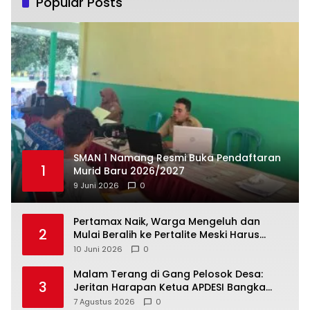
Popular Posts
SMAN 1 Namang Resmi Buka Pendaftaran
1
Murid Baru 2026/2027
9 Juni 2026
0
‎Pertamax Naik, Warga Mengeluh dan
2
Mulai Beralih ke Pertalite Meski Harus
10 Juni 2026
0
Malam Terang di Gang Pelosok Desa:
3
Jeritan Harapan Ketua APDESI Bangka
Tengah untuk PLN Babel
7 Agustus 2026
0