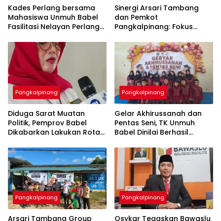
Kades Perlang bersama
‎Sinergi Arsari Tambang
Mahasiswa Unmuh Babel
dan Pemkot
Fasilitasi Nelayan Perlang
Pangkalpinang: Fokus
dan Trubus Buat PAS Kecil
Tingkatkan Kesejahteraan
di KSOP Pangkalbalam
Pangkalpinang
Pangkalpinang
‎Diduga Sarat Muatan
‎Gelar Akhirussanah dan
Politik, Pemprov Babel
Pentas Seni, TK Unmuh
Dikabarkan Lakukan Rotasi
Babel Dinilai Berhasil
Besar-besaran ASN hingga
Pangkalpinang
Pangkalpinang
‎Arsari Tambang Group
Osykar Tegaskan Bawaslu