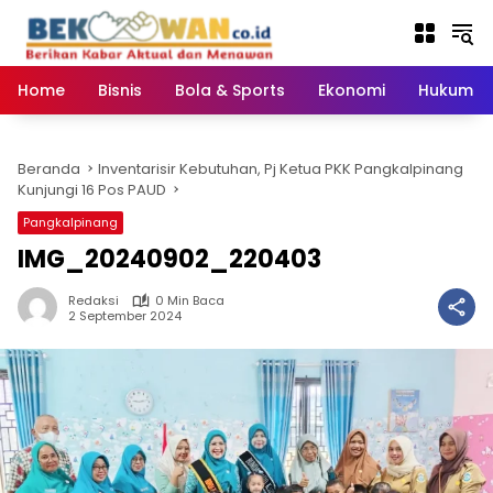
Langsung
ke
konten
Home
Bisnis
Bola & Sports
Ekonomi
Hukum & 
Beranda
Inventarisir Kebutuhan, Pj Ketua PKK Pangkalpinang
Kunjungi 16 Pos PAUD
Pangkalpinang
IMG_20240902_220403
Redaksi
0 Min Baca
2 September 2024