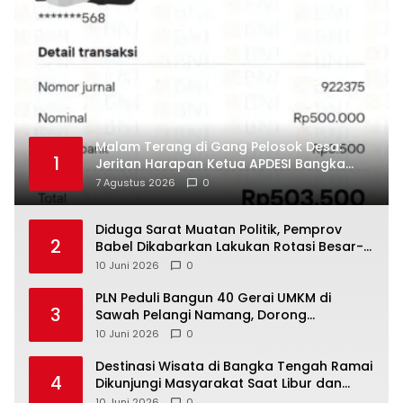
Malam Terang di Gang Pelosok Desa:
1
Jeritan Harapan Ketua APDESI Bangka
Tengah untuk PLN Babel
7 Agustus 2026
0
‎Diduga Sarat Muatan Politik, Pemprov
2
Babel Dikabarkan Lakukan Rotasi Besar-
10 Juni 2026
0
‎PLN Peduli Bangun 40 Gerai UMKM di
3
Sawah Pelangi Namang, Dorong
10 Juni 2026
0
‎Destinasi Wisata di Bangka Tengah Ramai
4
Dikunjungi Masyarakat Saat Libur dan
Akhir Pekan
10 Juni 2026
0