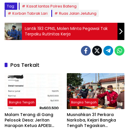
Tag:
Kasat lantas Polres Bateng
Korban Tabrak Lari
Ruas Jalan Jelutung
Lantik 193 CPNS, Molen Minta Pegawai Tak
Terpaku Rutinitas Kerja
Pos Terkait
Bangka Tengah
Bangka Tengah
Malam Terang di Gang
Musnahkan 31 Perkara
Pelosok Desa: Jeritan
Narkoba, Kejari Bangka
Harapan Ketua APDESI
Tengah Tegaskan