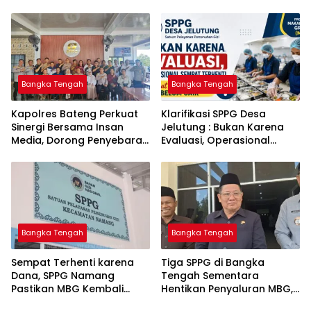
Bangka Tengah untuk PLN
Komitmen Berantas
Babel
Kejahatan Hingga Tuntas
Bangka Tengah
Bangka Tengah
‎Kapolres Bateng Perkuat
‎Klarifikasi SPPG Desa
Sinergi Bersama Insan
Jelutung : Bukan Karena
Media, Dorong Penyebaran
Evaluasi, Operasional
Informasi Akurat dan
Sempat Terhenti Akibat
Layanan Polri 110
Dana Banper Belum Cair
Bangka Tengah
Bangka Tengah
‎Sempat Terhenti karena
‎Tiga SPPG di Bangka
Dana, SPPG Namang
Tengah Sementara
Pastikan MBG Kembali
Hentikan Penyaluran MBG,
Disalurkan Mulai Senin