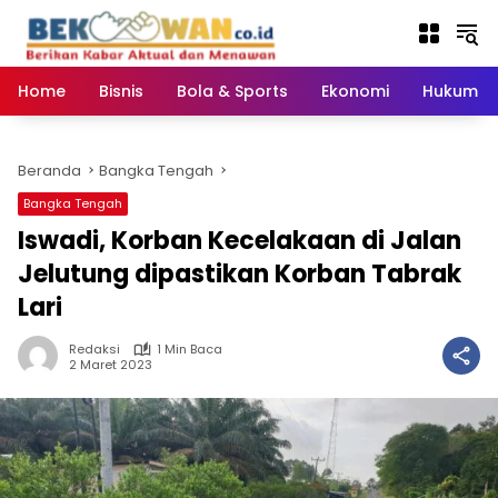
Langsung
ke
konten
Home
Bisnis
Bola & Sports
Ekonomi
Hukum & 
Beranda
Bangka Tengah
Bangka Tengah
Iswadi, Korban Kecelakaan di Jalan
Jelutung dipastikan Korban Tabrak
Lari
Redaksi
1 Min Baca
2 Maret 2023