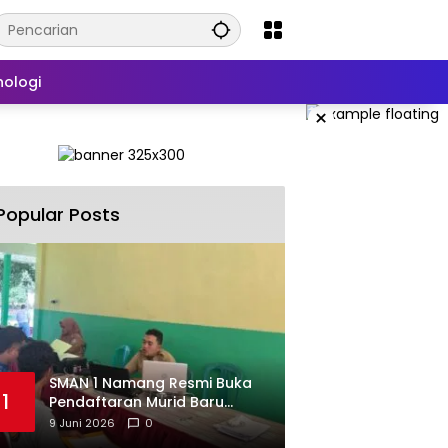
nologi
×
Popular Posts
SMAN 1 Namang Resmi Buka
1
Pendaftaran Murid Baru
2026/2027
9 Juni 2026
0