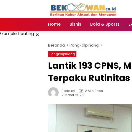
Langsung
ke
konten
Home
Bisnis
Bola & Sports
E
×
Beranda
Pangkalpinang
Pangkalpinang
Lantik 193 CPNS, 
Terpaku Rutinitas
Redaksi
2 Min Baca
2 Maret 2023