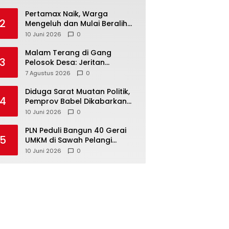
‎Pertamax Naik, Warga
2
Mengeluh dan Mulai Beralih
ke Pertalite Meski Harus Antre
10 Juni 2026
0
Malam Terang di Gang
3
Pelosok Desa: Jeritan
Harapan Ketua APDESI
7 Agustus 2026
0
Bangka Tengah untuk PLN
Babel
‎Diduga Sarat Muatan Politik,
4
Pemprov Babel Dikabarkan
Lakukan Rotasi Besar-
10 Juni 2026
0
besaran ASN hingga PPPK
‎PLN Peduli Bangun 40 Gerai
5
UMKM di Sawah Pelangi
Namang, Dorong
10 Juni 2026
0