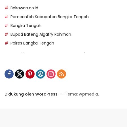
Bekawan.co.id
Pemerintah Kabupaten Bangka Tengah
Bangka Tengah
Bupati Bateng Algafry Rahman
Polres Bangka Tengah
https://perpusip.pamekasankab.go.id/
https://pelra.maritim.go.id/
https://kecsitim.sitarokab.go.id/
https://destinasi.sitarokab.go.id/
https://www.bdslot88vpn.com/
Didukung oleh WordPress
-
Tema: wpmedia.
https://ukpbj.natunakab.go.id/
https://penangbar.org/
panengg
https://panengg.me/
https://beras11.club/
https://panengg.pro/