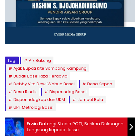
Tag:
Aik Bakung
Ajak Bupati Kite Sambang Kampung
Bupati Basel Riza Herdavid
Debby Vita Dewi Wabup Basel
Desa Kepoh
Desa Rindik
Disperindag Basel
Disperindagkop dan UKM
Jemput Bola
UPT Metrologi Basel
Erwin Datangi Studio RCTI, Berikan Dukungan
Langsung kepada Josse