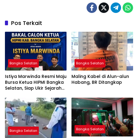
Pos Terkait
Bangka Selatan
Bangka Selatan
Istiya Marwinda Resmi Maju
Maling Kabel di Alun-alun
Bursa Ketua HIPMI Bangka
Habang, BR Ditangkap
Selatan, Siap Ukir Sejarah
Pemimpin Perempuan
Pertama
Bangka Selatan
Bangka Selatan