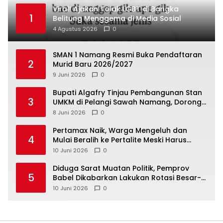
Viral! Ajakan Tolak LGBT di Bangka
1
Belitung Menggema di Media Sosial
4 Agustus 2026
0
SMAN 1 Namang Resmi Buka Pendaftaran
2
Murid Baru 2026/2027
9 Juni 2026
0
‎Bupati Algafry Tinjau Pembangunan Stan
3
UMKM di Pelangi Sawah Namang, Dorong
Wisata dan Ekonomi Lokal Kian Tertata
8 Juni 2026
0
‎Pertamax Naik, Warga Mengeluh dan
4
Mulai Beralih ke Pertalite Meski Harus
10 Juni 2026
0
‎Diduga Sarat Muatan Politik, Pemprov
5
Babel Dikabarkan Lakukan Rotasi Besar-
10 Juni 2026
0