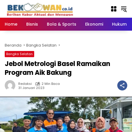
Langsung
ke
konten
Home
Bisnis
Bola & Sports
Ekonomi
Hukum & 
Beranda
Bangka Selatan
Bangka Selatan
Jebol Metrologi Basel Ramaikan
Program Aik Bakung
Redaksi
2 Min Baca
31 Januari 2023