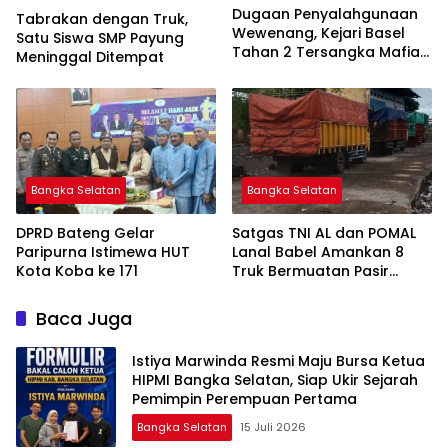
Dugaan Penyalahgunaan
Tabrakan dengan Truk,
Wewenang, Kejari Basel
Satu Siswa SMP Payung
Tahan 2 Tersangka Mafia
Meninggal Ditempat
Tanah di Pulau Lepar
Bangka Selatan
Bangka Selatan
DPRD Bateng Gelar
Satgas TNI AL dan POMAL
Paripurna Istimewa HUT
Lanal Babel Amankan 8
Kota Koba ke 171
Truk Bermuatan Pasir
Timah
Baca Juga
Istiya Marwinda Resmi Maju Bursa Ketua
HIPMI Bangka Selatan, Siap Ukir Sejarah
Pemimpin Perempuan Pertama
Bangka Selatan
15 Juli 2026