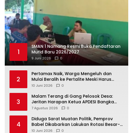
SMAN 1 Namang Resmi Buka Pendaftaran
1
Murid Baru 2026/2027
9 Juni 2026
0
‎Pertamax Naik, Warga Mengeluh dan
2
Mulai Beralih ke Pertalite Meski Harus
10 Juni 2026
0
Malam Terang di Gang Pelosok Desa:
3
Jeritan Harapan Ketua APDESI Bangka
Tengah untuk PLN Babel
7 Agustus 2026
0
‎Diduga Sarat Muatan Politik, Pemprov
4
Babel Dikabarkan Lakukan Rotasi Besar-
10 Juni 2026
0