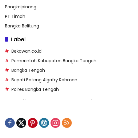
Pangkalpinang
PT Timah
Bangka Belitung
Label
Bekawan.co.id
Pemerintah Kabupaten Bangka Tengah
Bangka Tengah
Bupati Bateng Algafry Rahman
Polres Bangka Tengah
https://perpusip.pamekasankab.go.id/
https://pelra.maritim.go.id/
https://kecsitim.sitarokab.go.id/
https://destinasi.sitarokab.go.id/