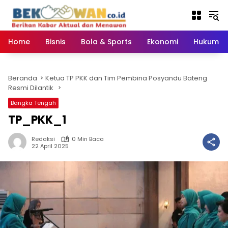
Langsung
ke
konten
Home
Bisnis
Bola & Sports
Ekonomi
Hukum & 
Beranda
Ketua TP PKK dan Tim Pembina Posyandu Bateng
Resmi Dilantik
Bangka Tengah
TP_PKK_1
Redaksi
0 Min Baca
22 April 2025