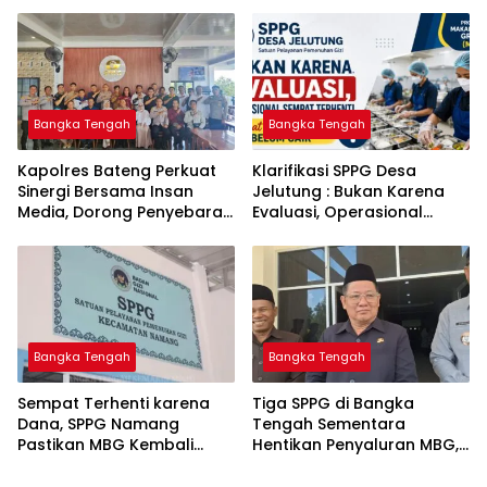
Bangka Tengah untuk PLN
Komitmen Berantas
Babel
Kejahatan Hingga Tuntas
Bangka Tengah
Bangka Tengah
‎Kapolres Bateng Perkuat
‎Klarifikasi SPPG Desa
Sinergi Bersama Insan
Jelutung : Bukan Karena
Media, Dorong Penyebaran
Evaluasi, Operasional
Informasi Akurat dan
Sempat Terhenti Akibat
Layanan Polri 110
Dana Banper Belum Cair
Bangka Tengah
Bangka Tengah
‎Sempat Terhenti karena
‎Tiga SPPG di Bangka
Dana, SPPG Namang
Tengah Sementara
Pastikan MBG Kembali
Hentikan Penyaluran MBG,
Disalurkan Mulai Senin