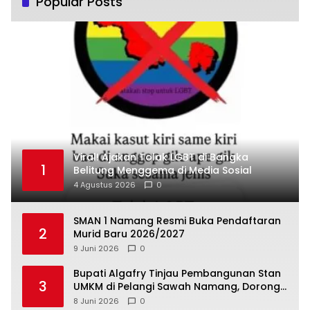
Popular Posts
Viral! Ajakan Tolak LGBT di Bangka
1
Belitung Menggema di Media Sosial
4 Agustus 2026
0
SMAN 1 Namang Resmi Buka Pendaftaran
2
Murid Baru 2026/2027
9 Juni 2026
0
‎Bupati Algafry Tinjau Pembangunan Stan
3
UMKM di Pelangi Sawah Namang, Dorong
Wisata dan Ekonomi Lokal Kian Tertata
8 Juni 2026
0