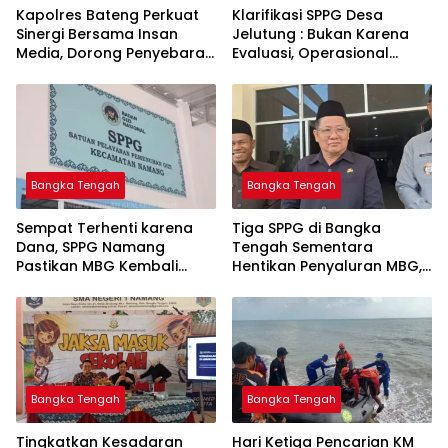
‎Kapolres Bateng Perkuat
‎Klarifikasi SPPG Desa
Sinergi Bersama Insan
Jelutung : Bukan Karena
Media, Dorong Penyebaran
Evaluasi, Operasional
Informasi Akurat dan
Sempat Terhenti Akibat
Layanan Polri 110
Dana Banper Belum Cair
Bangka Tengah
Bangka Tengah
‎Sempat Terhenti karena
‎Tiga SPPG di Bangka
Dana, SPPG Namang
Tengah Sementara
Pastikan MBG Kembali
Hentikan Penyaluran MBG,
Disalurkan Mulai Senin
Bangka Tengah
Bangka Tengah
Tingkatkan Kesadaran
Hari Ketiga Pencarian KM