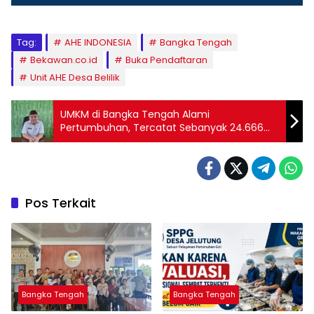
Tag:
AHE INDONESIA
Bangka Tengah
Bekawan.co.id
Buka Pendaftaran
Unit AHE Desa Belilik
UMKM di Bangka Tengah Alami
Pertumbuhan, Tercatat Sebanyak 24.666
UMKM Hingga 2022 Ini
Pos Terkait
Bangka Tengah
Bangka Tengah