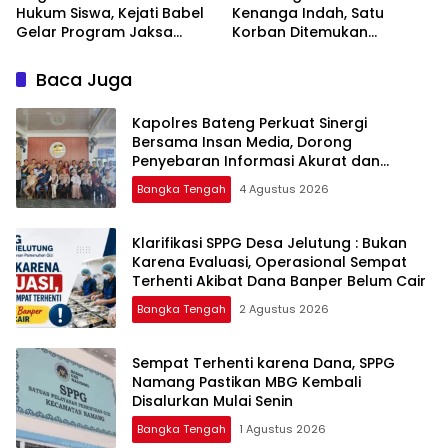
Hukum Siswa, Kejati Babel
Kenanga Indah, Satu
Gelar Program Jaksa
Korban Ditemukan
Masuk Sekolah di SMAN 1
Mengapung di Laut
Namang
Baca Juga
‎Kapolres Bateng Perkuat Sinergi
Bersama Insan Media, Dorong
Penyebaran Informasi Akurat dan
Layanan Polri 110
Bangka Tengah
4 Agustus 2026
‎Klarifikasi SPPG Desa Jelutung : Bukan
Karena Evaluasi, Operasional Sempat
Terhenti Akibat Dana Banper Belum Cair
Bangka Tengah
2 Agustus 2026
‎Sempat Terhenti karena Dana, SPPG
Namang Pastikan MBG Kembali
Disalurkan Mulai Senin
Bangka Tengah
1 Agustus 2026