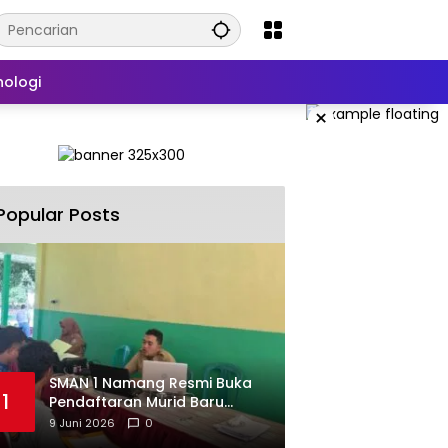
nologi
×
Popular Posts
SMAN 1 Namang Resmi Buka
1
Pendaftaran Murid Baru
2026/2027
9 Juni 2026
0