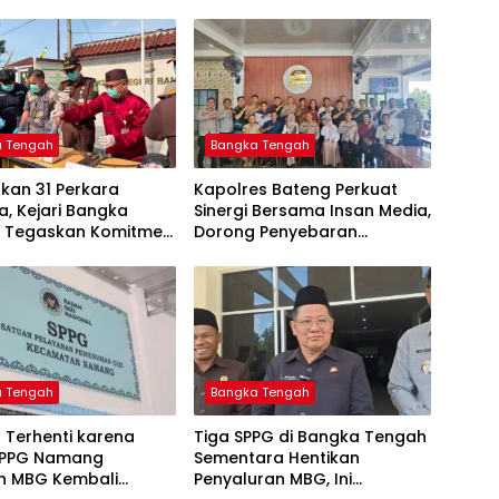
a Tengah
Bangka Tengah
kan 31 Perkara
‎Kapolres Bateng Perkuat
, Kejari Bangka
Sinergi Bersama Insan Media,
 Tegaskan Komitmen
Dorong Penyebaran
as Kejahatan Hingga
Informasi Akurat dan
Layanan Polri 110
a Tengah
Bangka Tengah
 Terhenti karena
‎Tiga SPPG di Bangka Tengah
SPPG Namang
Sementara Hentikan
an MBG Kembali
Penyaluran MBG, Ini