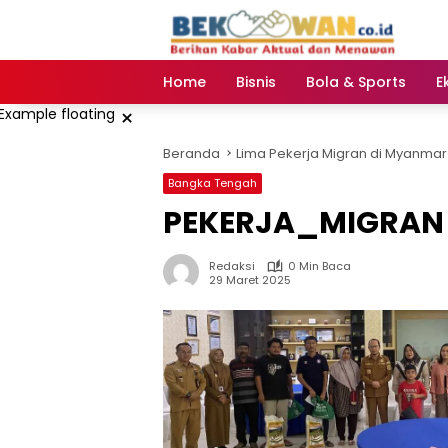
Langsung
ke
konten
Home
Bisnis
Bola & Sports
E
×
Beranda
Lima Pekerja Migran di Myanmar
Bangka Tengah
PEKERJA_MIGRAN
Redaksi
0 Min Baca
29 Maret 2025