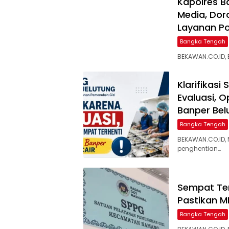
‎Kapolres 
Media, Dor
Layanan Pol
Bangka Tengah
BEKAWAN.CO.ID,
‎Klarifikas
Evaluasi, 
Banper Bel
Bangka Tengah
BEKAWAN.CO.ID,
penghentian…
‎Sempat Te
Pastikan M
Bangka Tengah