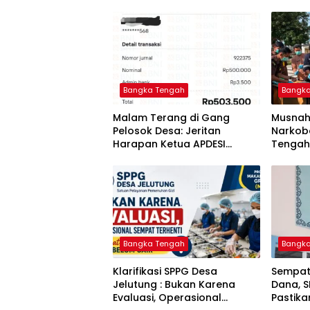
Bangka Tengah
Bangk
Malam Terang di Gang
Musnah
Pelosok Desa: Jeritan
Narkoba
Harapan Ketua APDESI
Tengah
Bangka Tengah untuk PLN
Berant
Babel
Tuntas
Bangka Tengah
Bangk
‎Klarifikasi SPPG Desa
‎Sempat
Jelutung : Bukan Karena
Dana, 
Evaluasi, Operasional
Pastik