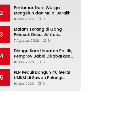
‎Pertamax Naik, Warga
2
Mengeluh dan Mulai Beralih
ke Pertalite Meski Harus Antre
10 Juni 2026
0
Malam Terang di Gang
3
Pelosok Desa: Jeritan
Harapan Ketua APDESI
7 Agustus 2026
0
Bangka Tengah untuk PLN
Babel
‎Diduga Sarat Muatan Politik,
4
Pemprov Babel Dikabarkan
Lakukan Rotasi Besar-
10 Juni 2026
0
besaran ASN hingga PPPK
‎PLN Peduli Bangun 40 Gerai
5
UMKM di Sawah Pelangi
Namang, Dorong
10 Juni 2026
0