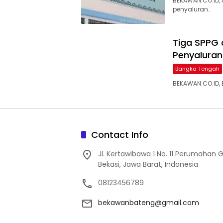
BEKAWAN.CO.ID,
penyaluran…
‎Tiga SPPG
Penyaluran 
Bangka Tengah
BEKAWAN.CO.ID, 
Contact Info
Jl. Kertawibawa 1 No. 11 Perumahan 
Bekasi, Jawa Barat, Indonesia
08123456789
bekawanbateng@gmail.com