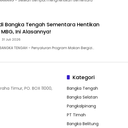
 NAMANG – Setelah sempat menghentikan sementara
 di Bangka Tengah Sementara Hentikan
MBG, Ini Alasannya! ‎
31 Juli 2026
BANGKA TENGAH – Penyaluran Program Makan Bergizi…
Kategori
Graha Timur, PO. BOX 11000,
Bangka Tengah
Bangka Selatan
Pangkalpinang
PT Timah
Bangka Belitung