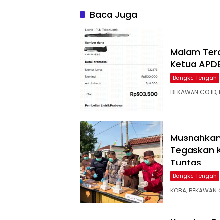
Sempat Terhenti Akibat
Disalur
Dana Banper Belum Cair
Baca Juga
Malam Tera
Ketua APDE
Bangka Tengah
BEKAWAN.CO.ID, 
Musnahkan 
Tegaskan 
Tuntas
Bangka Tengah
KOBA, BEKAWAN.C