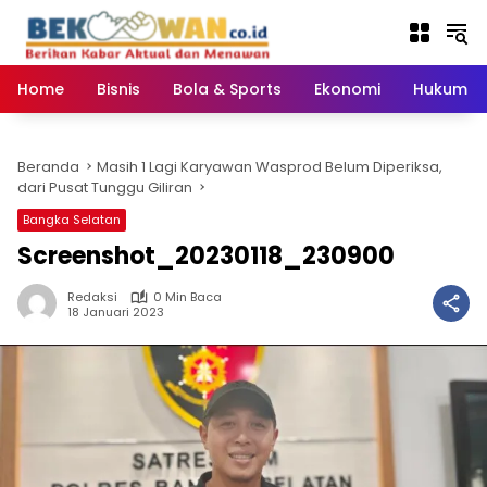
Langsung
ke
konten
Home
Bisnis
Bola & Sports
Ekonomi
Hukum & 
Beranda
Masih 1 Lagi Karyawan Wasprod Belum Diperiksa,
dari Pusat Tunggu Giliran
Bangka Selatan
Screenshot_20230118_230900
Redaksi
0 Min Baca
18 Januari 2023