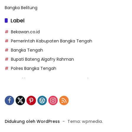
Bangka Belitung
Label
Bekawan.co.id
Pemerintah Kabupaten Bangka Tengah
Bangka Tengah
Bupati Bateng Algafry Rahman
Polres Bangka Tengah
https://perpusip.pamekasankab.go.id/
https://pelra.maritim.go.id/
https://kecsitim.sitarokab.go.id/
https://destinasi.sitarokab.go.id/
https://www.bdslot88vpn.com/
Didukung oleh WordPress
-
Tema: wpmedia.
https://ukpbj.natunakab.go.id/