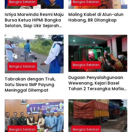
Bangka Selatan
Bangka Selatan
Istiya Marwinda Resmi Maju
Maling Kabel di Alun-alun
Bursa Ketua HIPMI Bangka
Habang, BR Ditangkap
Selatan, Siap Ukir Sejarah
Pemimpin Perempuan
Pertama
Bangka Selatan
Bangka Selatan
Dugaan Penyalahgunaan
Tabrakan dengan Truk,
Wewenang, Kejari Basel
Satu Siswa SMP Payung
Tahan 2 Tersangka Mafia
Meninggal Ditempat
Tanah di Pulau Lepar
Bangka Selatan
Bangka Selatan