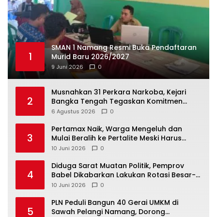
SMAN 1 Namang Resmi Buka Pendaftaran
1
Murid Baru 2026/2027
9 Juni 2026
0
Musnahkan 31 Perkara Narkoba, Kejari
2
Bangka Tengah Tegaskan Komitmen
Berantas Kejahatan Hingga Tuntas
6 Agustus 2026
0
‎Pertamax Naik, Warga Mengeluh dan
3
Mulai Beralih ke Pertalite Meski Harus
10 Juni 2026
0
‎Diduga Sarat Muatan Politik, Pemprov
4
Babel Dikabarkan Lakukan Rotasi Besar-
10 Juni 2026
0
‎PLN Peduli Bangun 40 Gerai UMKM di
5
Sawah Pelangi Namang, Dorong