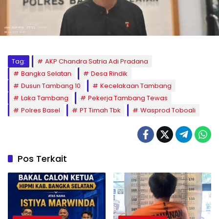
Tag:
AKP Chandra Satria Adi Pradana
Bangka Selatan
Desa Rindik
Dusun Tambang 10
Kecelakaan Tambang
Laka Tambang
Pekerja Tambang Tewas
Polres Basel
PT Timah Tbk
Wasprod Toboali
Pos Terkait