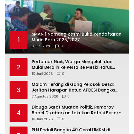
SMAN 1 Namang Resmi Buka Pendaftaran
1
Murid Baru 2026/2027
9 Juni 2026
0
‎Pertamax Naik, Warga Mengeluh dan
2
Mulai Beralih ke Pertalite Meski Harus
10 Juni 2026
0
Malam Terang di Gang Pelosok Desa:
3
Jeritan Harapan Ketua APDESI Bangka
Tengah untuk PLN Babel
7 Agustus 2026
0
‎Diduga Sarat Muatan Politik, Pemprov
4
Babel Dikabarkan Lakukan Rotasi Besar-
10 Juni 2026
0
‎PLN Peduli Bangun 40 Gerai UMKM di