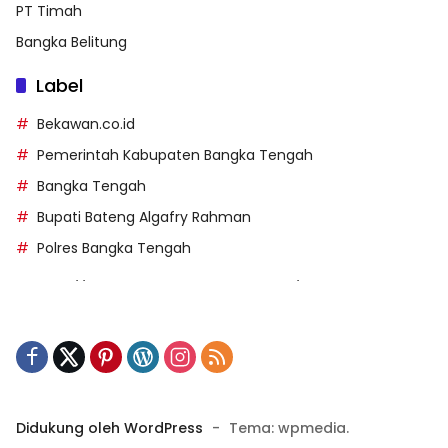
PT Timah
Bangka Belitung
Label
Bekawan.co.id
Pemerintah Kabupaten Bangka Tengah
Bangka Tengah
Bupati Bateng Algafry Rahman
Polres Bangka Tengah
https://perpusip.pamekasankab.go.id/
https://pelra.maritim.go.id/
https://kecsitim.sitarokab.go.id/
https://destinasi.sitarokab.go.id/
https://www.bdslot88vpn.com/
Didukung oleh WordPress
-
Tema: wpmedia.
https://ukpbj.natunakab.go.id/