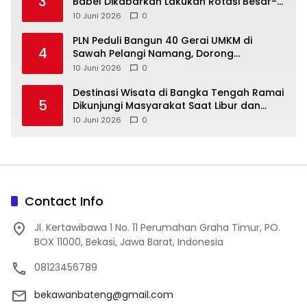
3
Babel Dikabarkan Lakukan Rotasi Besar-
10 Juni 2026
0
‎PLN Peduli Bangun 40 Gerai UMKM di
4
Sawah Pelangi Namang, Dorong
10 Juni 2026
0
‎Destinasi Wisata di Bangka Tengah Ramai
5
Dikunjungi Masyarakat Saat Libur dan
Akhir Pekan
10 Juni 2026
0
Contact Info
Jl. Kertawibawa 1 No. 11 Perumahan Graha Timur, PO.
BOX 11000, Bekasi, Jawa Barat, Indonesia
08123456789
bekawanbateng@gmail.com