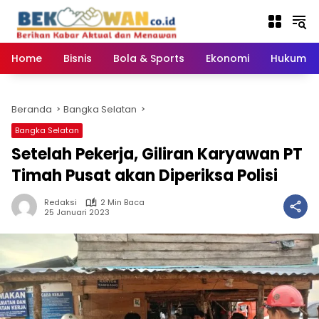
Langsung
ke
konten
Home
Bisnis
Bola & Sports
Ekonomi
Hukum & 
Beranda
Bangka Selatan
Bangka Selatan
Setelah Pekerja, Giliran Karyawan PT
Timah Pusat akan Diperiksa Polisi
Redaksi
2 Min Baca
25 Januari 2023