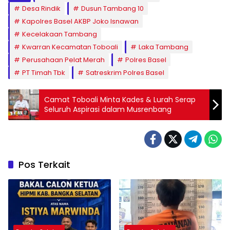
Desa Rindik
Dusun Tambang 10
Kapolres Basel AKBP Joko Isnawan
Kecelakaan Tambang
Kwarran Kecamatan Toboali
Laka Tambang
Perusahaan Pelat Merah
Polres Basel
PT Timah Tbk
Satreskrim Polres Basel
Camat Toboali Minta Kades & Lurah Serap
Seluruh Aspirasi dalam Musrenbang
Pos Terkait