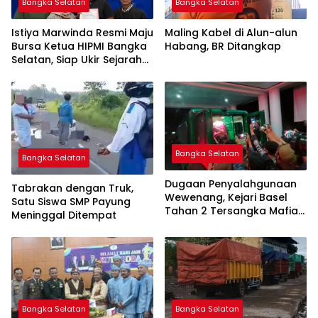
Bangka Selatan
Bangka Selatan
Istiya Marwinda Resmi Maju
Maling Kabel di Alun-alun
Bursa Ketua HIPMI Bangka
Habang, BR Ditangkap
Selatan, Siap Ukir Sejarah
Pemimpin Perempuan
Pertama
Bangka Selatan
Bangka Selatan
Dugaan Penyalahgunaan
Tabrakan dengan Truk,
Wewenang, Kejari Basel
Satu Siswa SMP Payung
Tahan 2 Tersangka Mafia
Meninggal Ditempat
Tanah di Pulau Lepar
Bangka Selatan
Bangka Selatan