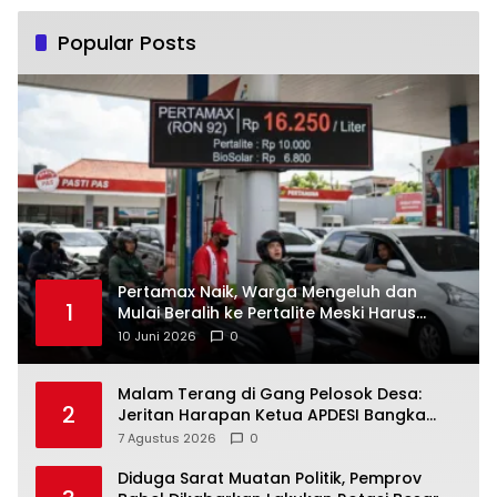
Popular Posts
‎Pertamax Naik, Warga Mengeluh dan
1
Mulai Beralih ke Pertalite Meski Harus
10 Juni 2026
0
Malam Terang di Gang Pelosok Desa:
2
Jeritan Harapan Ketua APDESI Bangka
Tengah untuk PLN Babel
7 Agustus 2026
0
‎Diduga Sarat Muatan Politik, Pemprov