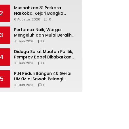
Musnahkan 31 Perkara
2
Narkoba, Kejari Bangka
Tengah Tegaskan Komitmen
6 Agustus 2026
0
Berantas Kejahatan Hingga
Tuntas
‎Pertamax Naik, Warga
3
Mengeluh dan Mulai Beralih
ke Pertalite Meski Harus Antre
10 Juni 2026
0
‎Diduga Sarat Muatan Politik,
4
Pemprov Babel Dikabarkan
Lakukan Rotasi Besar-
10 Juni 2026
0
besaran ASN hingga PPPK
‎PLN Peduli Bangun 40 Gerai
5
UMKM di Sawah Pelangi
Namang, Dorong
10 Juni 2026
0