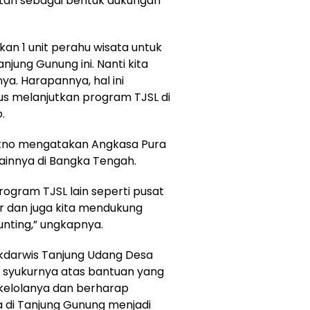
jutan sebagai bentuk dukungan
rikan 1 unit perahu wisata untuk
jung Gunung ini. Nanti kita
a. Harapannya, hal ini
rus melanjutkan program TJSL di
.
atno mengatakan Angkasa Pura
lainnya di Bangka Tengah.
rogram TJSL lain seperti pusat
ir dan juga kita mendukung
nting,” ungkapnya.
kdarwis Tanjung Udang Desa
syukurnya atas bantuan yang
ikelolanya dan berharap
a di Tanjung Gunung menjadi