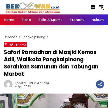
Langsung
ke
konten
Home
Bisnis
Bola & Sports
Ekonomi
Hukum & 
Beranda
Pangkalpinang
Pangkalpinang
Safari Ramadhan di Masjid Kemas
Adil, Walikota Pangkalpinang
Serahkan Santunan dan Tabungan
Marbot
Redaksi
2 Min Baca
4 April 2023