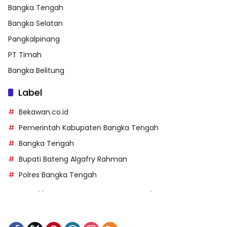
Bangka Tengah
Bangka Selatan
Pangkalpinang
PT Timah
Bangka Belitung
Label
Bekawan.co.id
Pemerintah Kabupaten Bangka Tengah
Bangka Tengah
Bupati Bateng Algafry Rahman
Polres Bangka Tengah
https://perpusip.pamekasankab.go.id/
https://pelra.maritim.go.id/
https://kecsitim.sitarokab.go.id/