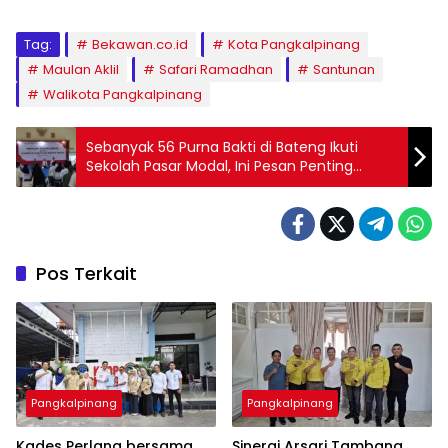
Tag:
Bekawan.co.id
Kota Pangkalpinang
Maulan Aklil
Safari Ramadhan
Santunan
Walikota Pangkalpinang
Sebanyak 56 Purna Bakti di Bateng Ikuti
Sekolah Pasar Modal, Ini Pesan Penting
Bupati Algafry!
Pos Terkait
Pangkalpinang
Pangkalpinang
Kades Perlang bersama
‎Sinergi Arsari Tambang