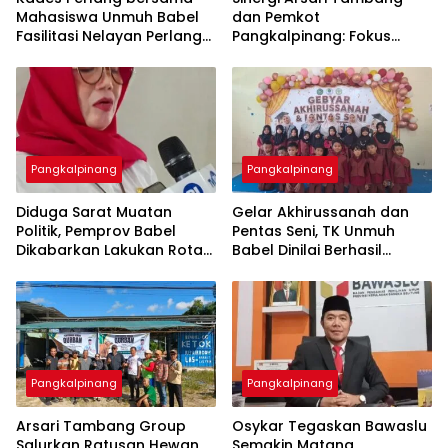
Mahasiswa Unmuh Babel
dan Pemkot
Fasilitasi Nelayan Perlang
Pangkalpinang: Fokus
dan Trubus Buat PAS Kecil
Tingkatkan Kesejahteraan
di KSOP Pangkalbalam
Pangkalpinang
Pangkalpinang
‎Diduga Sarat Muatan
‎Gelar Akhirussanah dan
Politik, Pemprov Babel
Pentas Seni, TK Unmuh
Dikabarkan Lakukan Rotasi
Babel Dinilai Berhasil
Besar-besaran ASN hingga
Pangkalpinang
Pangkalpinang
‎Arsari Tambang Group
Osykar Tegaskan Bawaslu
Salurkan Ratusan Hewan
Semakin Matang,