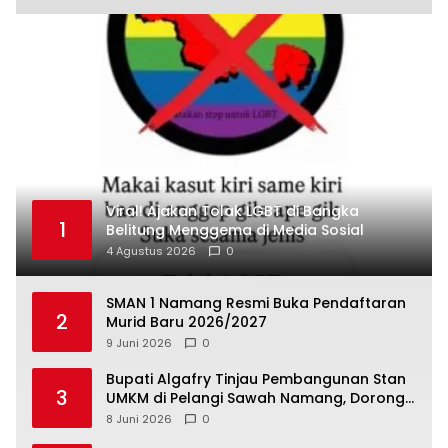
Viral! Ajakan Tolak LGBT di Bangka
1
Belitung Menggema di Media Sosial
4 Agustus 2026
0
SMAN 1 Namang Resmi Buka Pendaftaran
2
Murid Baru 2026/2027
9 Juni 2026
0
‎Bupati Algafry Tinjau Pembangunan Stan
3
UMKM di Pelangi Sawah Namang, Dorong
Wisata dan Ekonomi Lokal Kian Tertata
8 Juni 2026
0