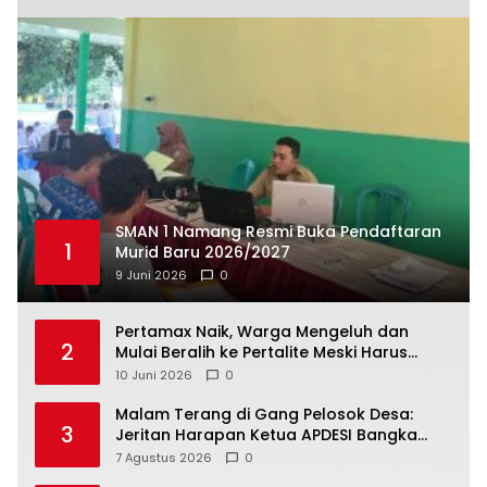
SMAN 1 Namang Resmi Buka Pendaftaran
1
Murid Baru 2026/2027
9 Juni 2026
0
‎Pertamax Naik, Warga Mengeluh dan
2
Mulai Beralih ke Pertalite Meski Harus
10 Juni 2026
0
Malam Terang di Gang Pelosok Desa:
3
Jeritan Harapan Ketua APDESI Bangka
Tengah untuk PLN Babel
7 Agustus 2026
0