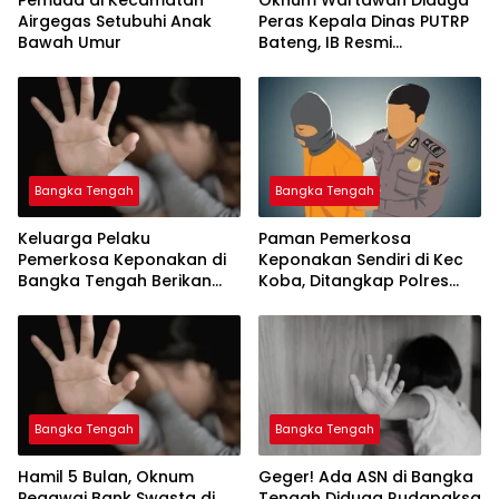
Pemuda di Kecamatan
Oknum Wartawan Diduga
Airgegas Setubuhi Anak
Peras Kepala Dinas PUTRP
Bateng, IB Resmi
Dilaporkan
Bangka Tengah
Bangka Tengah
Keluarga Pelaku
Paman Pemerkosa
Pemerkosa Keponakan di
Keponakan Sendiri di Kec
Bangka Tengah Berikan
Koba, Ditangkap Polres
Bangka Tengah
Bangka Tengah
Bangka Tengah
‎Hamil 5 Bulan, Oknum
‎Geger! Ada ASN di Bangka
Pegawai Bank Swasta di
Tengah Diduga Rudapaksa