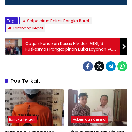
Tag:
Satpolairud Polres Bangka Barat
Tambang Ilegal
Cegah Kenaikan Kasus HIV dan AIDS, 9
Puskesmas Pangkalpinan Buka Layanan VCT
Gratis
Pos Terkait
Bangka Tengah
Hukum dan Kriminal