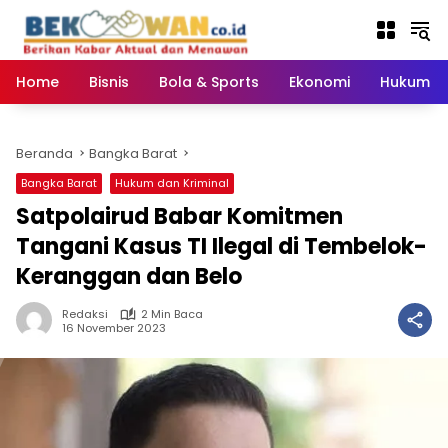
Langsung
ke
konten
Home
Bisnis
Bola & Sports
Ekonomi
Hukum & 
Beranda
Bangka Barat
Bangka Barat
Hukum dan Kriminal
Satpolairud Babar Komitmen
Tangani Kasus TI Ilegal di Tembelok-
Keranggan dan Belo
Redaksi
2 Min Baca
16 November 2023