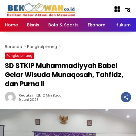
Langsung
ke
konten
Home
Bisnis
Bola & Sports
Ekonomi
Hukum & 
Beranda
Pangkalpinang
Pangkalpinang
SD STKIP Muhammadiyyah Babel
Gelar Wisuda Munaqosah, Tahfidz,
dan Purna II
Redaksi
2 Min Baca
9 Juni 2023