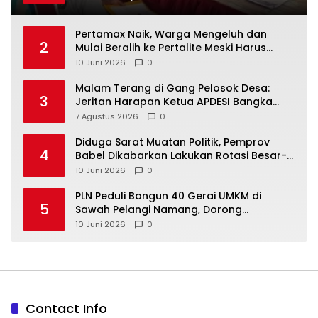
‎Pertamax Naik, Warga Mengeluh dan
2
Mulai Beralih ke Pertalite Meski Harus
10 Juni 2026
0
Malam Terang di Gang Pelosok Desa:
3
Jeritan Harapan Ketua APDESI Bangka
Tengah untuk PLN Babel
7 Agustus 2026
0
‎Diduga Sarat Muatan Politik, Pemprov
4
Babel Dikabarkan Lakukan Rotasi Besar-
10 Juni 2026
0
‎PLN Peduli Bangun 40 Gerai UMKM di
5
Sawah Pelangi Namang, Dorong
10 Juni 2026
0
Contact Info