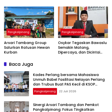
Besar-besaran ASN hingga
Pangkalpinang
Pangkalpinang
‎Arsari Tambang Group
Osykar Tegaskan Bawaslu
Salurkan Ratusan Hewan
Semakin Matang,
Kurban
Dipercaya, dan Dicintai
Masyarakat
Baca Juga
Kades Perlang bersama Mahasiswa
Unmuh Babel Fasilitasi Nelayan Perlang
dan Trubus Buat PAS Kecil di KSOP
Pangkalbalam
Pangkalpinang
22 Juli 2026
‎Sinergi Arsari Tambang dan Pemkot
Pangkalpinang: Fokus Tingkatkan