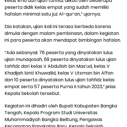
kelas lima dan ujian tahfidz diikuti oleh beberapa
peserta didik kelas empat yang sudah memiliki
hafalan minimal satu juz Al-qur’an,” ujarnya.
Dia katakan, ujian kali ini terasa berbeda karena
dimulai dengan malam pembinaan, dalam kegiatan
ini para peserta akan mendapat bimbingan hafalan.
“Ada sebanyak 76 peserta yang dinyatakan lulus
ujian munaqosah, 69 peserta dinyatakan lulus ujian
tahfidz dari kelas V Abdullah bin Mas’ud, kelas V
Khadijah binti Khuwailid, kelas V Utsman bin Affan
dan 10 peserta dinyatakan lulus ujian tahfidz kelas
empat serta 57 peserta Purna II tahun 2023,” jelas
Kepala Sekolah tersebut.
Kegiatan ini dihadiri oleh Bupati Kabupaten Bangka
Tengah, Kepala Program Studi Universitas
Muhammadiyah Bangka Belitung, Pengawas
Kecamatan Pangkalan Baru, Kepala Sekolah