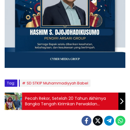
Tag:
SD STKIP Muhammadiyyah Babel
Pecah Rekor, Setelah 20 Tahun Akhirnya
Bangka Tengah Kirimkan Perwakilan
Paskibraka ke Nasional