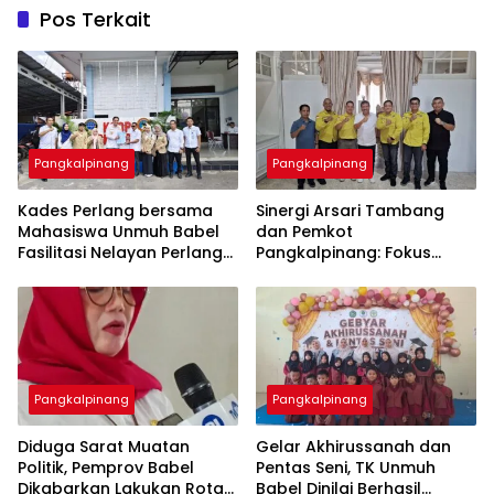
Pos Terkait
Pangkalpinang
Pangkalpinang
Kades Perlang bersama
‎Sinergi Arsari Tambang
Mahasiswa Unmuh Babel
dan Pemkot
Fasilitasi Nelayan Perlang
Pangkalpinang: Fokus
dan Trubus Buat PAS Kecil
Tingkatkan Kesejahteraan
di KSOP Pangkalbalam
Pangkalpinang
Pangkalpinang
‎Diduga Sarat Muatan
‎Gelar Akhirussanah dan
Politik, Pemprov Babel
Pentas Seni, TK Unmuh
Dikabarkan Lakukan Rotasi
Babel Dinilai Berhasil